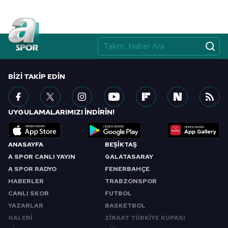
BIZI TAKIP EDIN
UYGULAMALARIMIZI İNDİRİN!
ANASAYFA
BEŞİKTAŞ
A SPOR CANLI YAYIN
GALATASARAY
A SPOR RADYO
FENERBAHÇE
HABERLER
TRABZONSPOR
CANLI SKOR
FUTBOL
YAZARLAR
BASKETBOL
GALERİ
ZİRAAT TÜRKİYE KUPASI