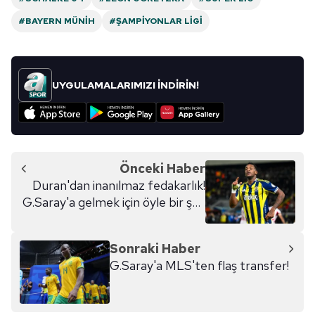
#BAYERN MÜNIH
#ŞAMPIYONLAR LIGI
UYGULAMALARIMIZI İNDİRİN!
Önceki Haber
Duran'dan inanılmaz fedakarlık!
G.Saray'a gelmek için öyle bir şey
yaptı ki...
Sonraki Haber
G.Saray'a MLS'ten flaş transfer!