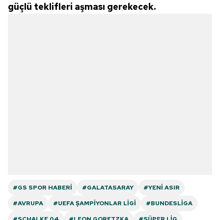
güçlü teklifleri aşması gerekecek.
#GS SPOR HABERI
#GALATASARAY
#YENI ASIR
#AVRUPA
#UEFA ŞAMPIYONLAR LIGI
#BUNDESLIGA
#SCHALKE 04
#LEON GORETZKA
#SÜPER LIG