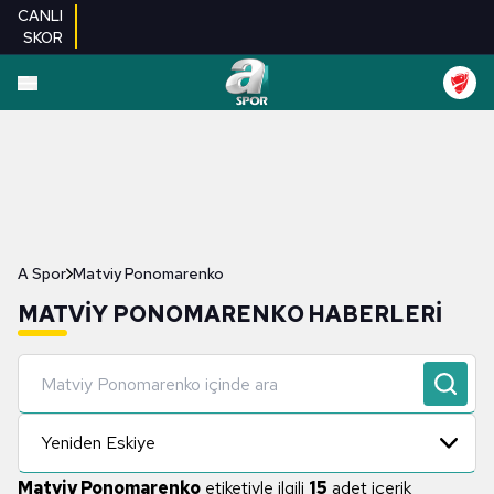
CANLI
SKOR
A Spor
Matviy Ponomarenko
MATVIY PONOMARENKO HABERLERI
Yeniden Eskiye
Matviy Ponomarenko
etiketiyle ilgili
15
adet içerik