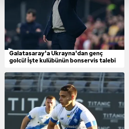
Her halükârda, kullanıcılar, bu çerezlere izin vermedikleri
takdirde, kullanıcılara hedefli reklamlar
gösterilmeyecektir."
Sizlere daha iyi bir hizmet sunabilmek için İnternet
Sitemizde kendimize ve üçüncü kişilere ait çerezler
kullanılmaktadır. Bu çerezler vasıtasıyla çeşitli kişisel
Galatasaray'a Ukrayna'dan genç
verileriniz işlenmekte olup gerekli olan çerezler bilgi
golcü! İşte kulübünün bonservis talebi
toplumu hizmetlerinin sunulması amacıyla
kullanılmaktadır. Diğer çerezler, sitemizin daha işlevsel
kılınması ve kişiselleştirilmesi ve sizlere yönelik
reklam/pazarlama faaliyetlerinin yapılması, amaçlarıyla
sınırlı olarak açık rızanız dahilinde kullanılacaktır.
Çerezlere ilişkin tercihlerinizi aşağıda yer alan panel
vasıtasıyla belirleyebilirsiniz. Çerezlere ilişkin detaylı bilgi
için Ayarlar butonuna tıklayabilir,
Çerez Bilgilendirme
Metnimizi
ziyaret edebilirsiniz.