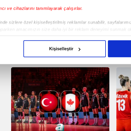
yıcı ve cihazlarını tanımlayarak çalışırlar.
de sizlere özel kişiselleştirilmiş reklamlar sunabilir, sayfalarım
aparken amacımızın size daha iyi bir reklam deneyimi sunmak ol
imizden gelen çabayı gösterdiğimizi ve bu noktada, reklamların ma
olduğunu sizlere hatırlatmak isteriz.
Santarelli'den maç sonu
Dani
Kişiselleştir
açıklamaları!
mük
çerezlere izin vermedikleri takdirde, kullanıcılara hedefli reklaml
Tür
abilmek için İnternet Sitemizde kendimize ve üçüncü kişilere ait 
isel verileriniz işlenmekte olup gerekli olan çerezler bilgi toplum
 çerezler, sitemizin daha işlevsel kılınması ve kişiselleştirilmes
 yapılması, amaçlarıyla sınırlı olarak açık rızanız dahilinde kulla
aşağıda yer alan panel vasıtasıyla belirleyebilirsiniz. Çerezlere iliş
lgilendirme Metnimizi
ziyaret edebilirsiniz.
Korunması Kanunu uyarınca hazırlanmış Aydınlatma Metnimizi okum