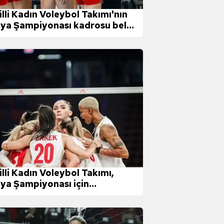
illi Kadın Voleybol Takımı'nın
ya Şampiyonası kadrosu belli
u
illi Kadın Voleybol Takımı,
ya Şampiyonası için
alya'da