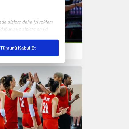
ızda sizlere daha iyi reklam
duğunu ve sizlere en iyi
liyetlerimizi karşılamak
ele Santarelli: Belki
Tümünü Kabul Et
emmel değiliz ama biz
ar gösterilmeyecektir."
kiye'yiz
çerezler kullanılmaktadır. Bu
u hizmetlerinin sunulması
i ve sizlere yönelik
nılacaktır.
kin detaylı bilgi için Ayarlar
ak ve sitemizde ilgili