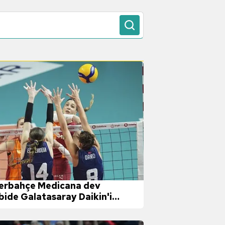
erbahçe Medicana dev
bide Galatasaray Daikin'i
ı!