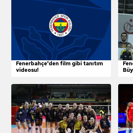
Fenerbahçe'den film gibi tanıtım
Fen
videosu!
Büy
SO