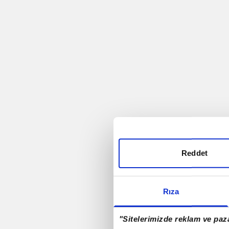
Trabzonspor
Futbol
Rio - 2016
Antalyaspor A.Ş.
Rizespor
Reddet
Samsunspor
Rıza
Denizlispor
"Sitelerimizde reklam ve paza
Milli Takım