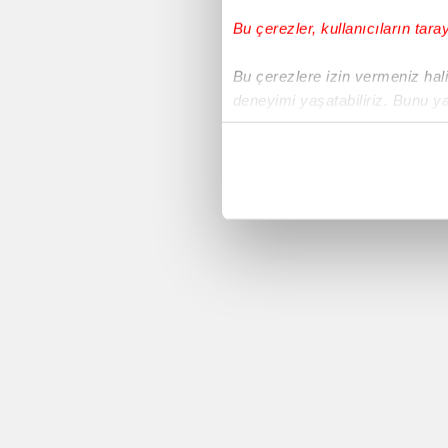
Bu çerezler, kullanıcıların tara
Voleybol
Bu çerezlere izin vermeniz halin
deneyimi yaşatabiliriz. Bunu y
Süper Lig
içerikleri sunabilmek adına el
noktasında tek gelir kalemimiz 
Avrupa Ligi
Her halükârda, kullanıcılar, bu 
Yeni Malatyaspor
Sizlere daha iyi bir hizmet sun
çerezler vasıtasıyla çeşitli kiş
Basketbol
amacıyla kullanılmaktadır. Diğer
reklam/pazarlama faaliyetlerinin
Sivasspor
Çerezlere ilişkin tercihlerinizi 
butonuna tıklayabilir,
Çerez Bi
Copa America 2016
6698 sayılı Kişisel Verilerin 