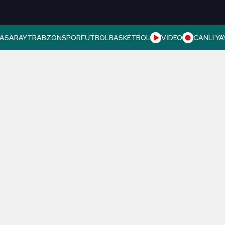
ASARAY
TRABZONSPOR
FUTBOL
BASKETBOL
VİDEO
CANLI YA