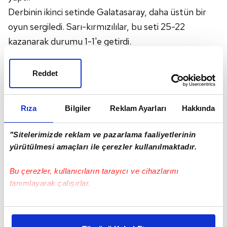
Derbinin ikinci setinde Galatasaray, daha üstün bir
oyun sergiledi. Sarı-kırmızılılar, bu seti 25-22
kazanarak durumu 1-1'e getirdi.
Çekişmeli bir oyuna sahne olan üçüncü seti
Fenerbahçe, 25-23'lük skorla üstün tamamladı ve
Reddet
yeniden öne geçti: 2-1.
Dördüncü sete Galatasaray Daikin, yine etkili bir
Rıza
Bilgiler
Reklam Ayarları
Hakkında
başlangıç yaptı. Sarı-kırmızılılar, büyük mücadele
yaşanan seti 27-25 önde kapattı ve yeniden skorda
"Sitelerimizde reklam ve pazarlama faaliyetlerinin
eşitliği sağladı: 2-2.
yürütülmesi amaçları ile çerezler kullanılmaktadır.
Fenerbahçe, üstün bir oyunla karar setini 15-11, maçı
Bu çerezler, kullanıcıların tarayıcı ve cihazlarını
da 3-2 kazandı.
tanımlayarak çalışırlar.
Bu çerezlere izin vermeniz halinde sizlere özel
kişiselleştirilmiş reklamlar sunabilir, sayfalarımızda sizlere