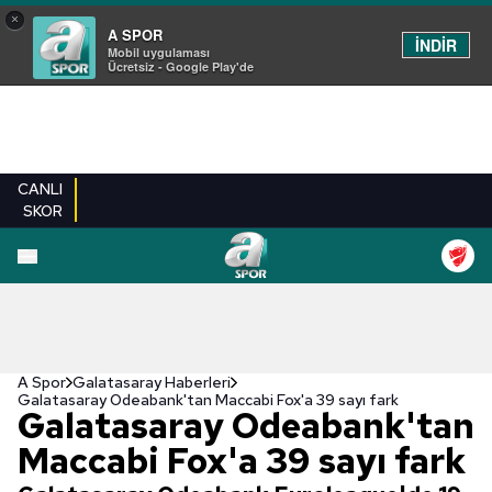
×
A SPOR
İNDİR
Mobil uygulaması
Ücretsiz - Google Play'de
CANLI
SKOR
A Spor
Galatasaray Haberleri
Galatasaray Odeabank'tan Maccabi Fox'a 39 sayı fark
Galatasaray Odeabank'tan
Maccabi Fox'a 39 sayı fark