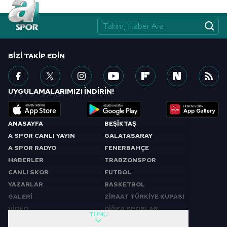
BIZI TAKIP EDIN
UYGULAMALARIMIZI İNDİRİN!
ANASAYFA
BEŞİKTAŞ
A SPOR CANLI YAYIN
GALATASARAY
A SPOR RADYO
FENERBAHÇE
HABERLER
TRABZONSPOR
CANLI SKOR
FUTBOL
YAZARLAR
BASKETBOL
GALERİ
ZİRAAT TÜRKİYE KUPASI
VİDEO
DİĞER SPORLAR
TÜMÜ