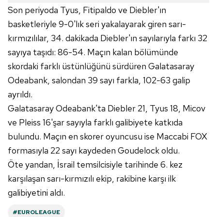
Çerezlere ilişkin tercihlerinizi aşağıda yer alan panel
Son periyoda Tyus, Fitipaldo ve Diebler'ın
vasıtasıyla belirleyebilirsiniz. Çerezlere ilişkin detaylı bilgi
basketleriyle 9-0'lık seri yakalayarak giren sarı-
için Ayarlar butonuna tıklayabilir,
Çerez Bilgilendirme
kırmızılılar, 34. dakikada Diebler'ın sayılarıyla farkı 32
Metnimizi
ziyaret edebilirsiniz.
sayıya taşıdı: 86-54. Maçın kalan bölümünde
6698 sayılı Kişisel Verilerin Korunması Kanunu uyarınca
skordaki farklı üstünlüğünü sürdüren Galatasaray
hazırlanmış Aydınlatma Metnimizi okumak ve sitemizde
Odeabank, salondan 39 sayı farkla, 102-63 galip
ilgili mevzuata uygun olarak kullanılan çerezlerle ilgili bilgi
ayrıldı.
almak için lütfen
tıklayınız
.
Galatasaray Odeabank'ta Diebler 21, Tyus 18, Micov
ve Pleiss 16'şar sayıyla farklı galibiyete katkıda
bulundu. Maçın en skorer oyuncusu ise Maccabi FOX
formasıyla 22 sayı kaydeden Goudelock oldu.
Öte yandan, İsrail temsilcisiyle tarihinde 6. kez
karşılaşan sarı-kırmızılı ekip, rakibine karşı ilk
galibiyetini aldı.
#EUROLEAGUE