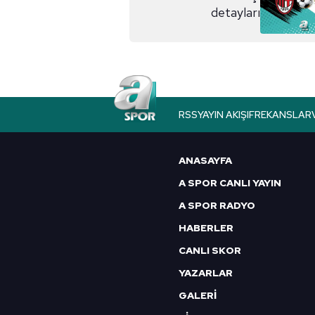
detayları
Çerezlere ilişkin tercihlerinizi 
butonuna tıklayabilir,
Çerez Bi
6698 sayılı Kişisel Verilerin 
mevzuata uygun olarak kullanılan
RSS
YAYIN AKIŞI
FREKANSLAR
ANASAYFA
A SPOR CANLI YAYIN
A SPOR RADYO
HABERLER
CANLI SKOR
YAZARLAR
GALERİ