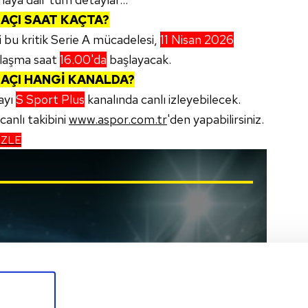
AÇI SAAT KAÇTA?
i bu kritik Serie A mücadelesi,
11 Nisan 2026
ılaşma saat
16.00'da
başlayacak.
AÇI HANGİ KANALDA?
mayı
S Sport Plus
kanalında canlı izleyebilecek.
anlı takibini
www.aspor.com.tr
'den yapabilirsiniz.
İZLE