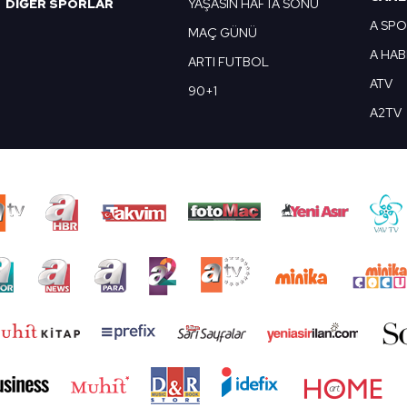
DİĞER SPORLAR
YAŞASIN HAFTA SONU
A SP
MAÇ GÜNÜ
A HA
ARTI FUTBOL
ATV
90+1
A2TV