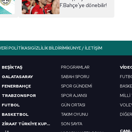
F.Bahçe'ye dönebilir!
aşağıda yer alan panel vasıtasıyla belirleyebilirsiniz. Çerezlere iliş
lgilendirme Metnimizi
ziyaret edebilirsiniz.
Korunması Kanunu uyarınca hazırlanmış Aydınlatma Metnimizi okum
 çerezlerle ilgili bilgi almak için lütfen
tıklayınız
.
VERI POLITIKASI
GIZLILIK BILDIRIMI
KÜNYE / İLETIŞIM
BEŞİKTAŞ
PROGRAMLAR
VIDE
GALATASARAY
SABAH SPORU
FUTB
FENERBAHÇE
SPOR GÜNDEMİ
BASK
TRABZONSPOR
SPOR AJANSI
MİLLİ
FUTBOL
GÜN ORTASI
VOLE
BASKETBOL
TAKIM OYUNU
DİĞE
ZİRAAT TÜRKİYE KUPASI
SON SAYFA
CANL