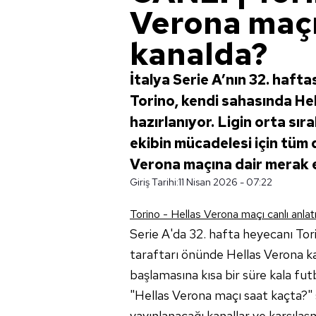
Verona maçı
kanalda?
İtalya Serie A’nın 32. haft
Torino, kendi sahasında He
hazırlanıyor. Ligin orta sır
ekibin mücadelesi için tüm d
Verona maçına dair merak edi
Giriş Tarihi:
11 Nisan 2026 - 07:22
Torino - Hellas Verona maçı canlı anlatım
Serie A'da 32. hafta heyecanı To
taraftarı önünde Hellas Verona ka
başlamasına kısa bir süre kala fut
"Hellas Verona maçı saat kaçta?" s
yayınlanacağı kanallar ve karşılaş