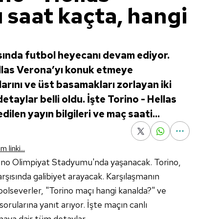
 saat kaçta, hangi
asında futbol heyecanı devam ediyor.
llas Verona’yı konuk etmeye
alarını ve üst basamakları zorlayan iki
etaylar belli oldu. İşte Torino - Hellas
len yayın bilgileri ve maç saati...
 linki...
rino Olimpiyat Stadyumu'nda yaşanacak. Torino,
rşısında galibiyet arayacak. Karşılaşmanın
bolseverler, "Torino maçı hangi kanalda?" ve
orularına yanıt arıyor. İşte maçın canlı
maya dair tüm detaylar...