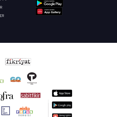
OR
BER