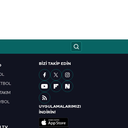
kin detaylı bilgi için Ayarlar
ak ve sitemizde ilgili
BIZI TAKIP EDIN
O
OL
ETBOL
 TAKIM
YBOL
UYGULAMALARIMIZI
R
İNDİRİN!
I TV