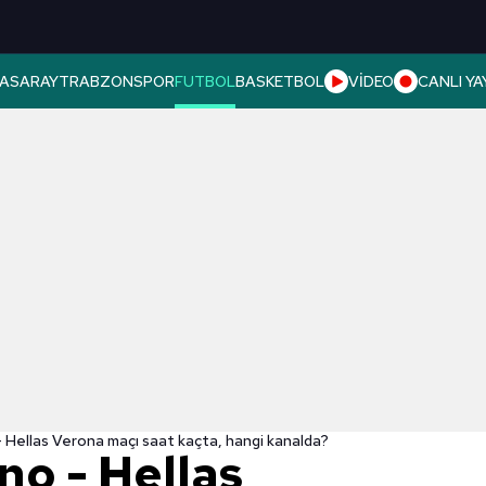
ASARAY
TRABZONSPOR
FUTBOL
BASKETBOL
VİDEO
CANLI YA
- Hellas Verona maçı saat kaçta, hangi kanalda?
no - Hellas