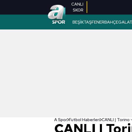
CANLI
SKOR
BEŞİKTAŞ
FENERBAHÇE
GALAT
A Spor
Futbol Haberleri
CANLI | Torino 
CANLI | Tori