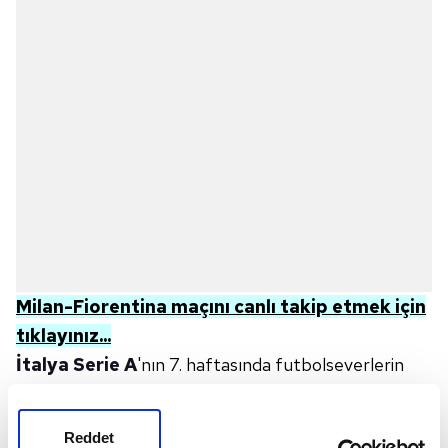
Milan-Fiorentina maçını canlı takip etmek için
tıklayınız...
İtalya Serie A
'nın 7. haftasında futbolseverlerin
gözü Milan ile Fiorentina arasında oynanacak
mücadelede olacak. Ev sahibi Milan, 6 maç sonunda
Reddet