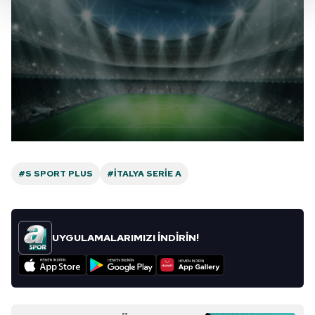
Her halükârda, kullanıcılar, bu çerezlere izin vermedikleri
takdirde, kullanıcılara hedefli reklamlar
gösterilmeyecektir."
Sizlere daha iyi bir hizmet sunabilmek için İnternet
Sitemizde kendimize ve üçüncü kişilere ait çerezler
kullanılmaktadır. Bu çerezler vasıtasıyla çeşitli kişisel
verileriniz işlenmekte olup gerekli olan çerezler bilgi
toplumu hizmetlerinin sunulması amacıyla
kullanılmaktadır. Diğer çerezler, sitemizin daha işlevsel
#S SPORT PLUS
#İTALYA SERIE A
kılınması ve kişiselleştirilmesi ve sizlere yönelik
reklam/pazarlama faaliyetlerinin yapılması, amaçlarıyla
sınırlı olarak açık rızanız dahilinde kullanılacaktır.
UYGULAMALARIMIZI İNDİRİN!
Çerezlere ilişkin tercihlerinizi aşağıda yer alan panel
vasıtasıyla belirleyebilirsiniz. Çerezlere ilişkin detaylı bilgi
için Ayarlar butonuna tıklayabilir,
Çerez Bilgilendirme
Metnimizi
ziyaret edebilirsiniz.