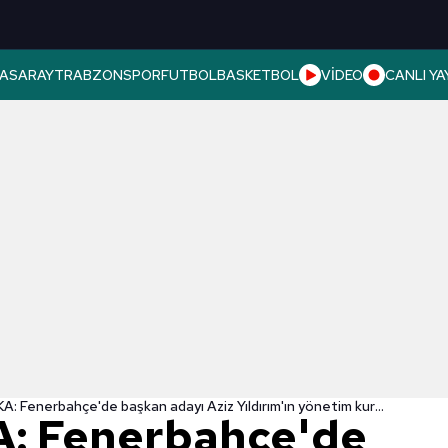
ASARAY
TRABZONSPOR
FUTBOL
BASKETBOL
VİDEO
CANLI YA
SON DAKİKA: Fenerbahçe'de başkan adayı Aziz Yıldırım'ın yönetim kurulu listesi belli oldu!
: Fenerbahçe'de