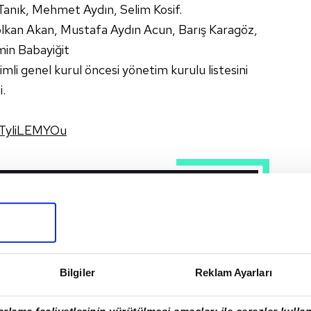
anık, Mehmet Aydın, Selim Kosif.
olkan Akan, Mustafa Aydın Acun, Barış Karagöz,
min Babayiğit
imli genel kurul öncesi yönetim kurulu listesini
i.
/TyliLEMYOu
SON DAKİKA:
Fenerbahçe'de başkan adayı
Aziz Yıldırım'ın yönetim
kurulu listesi belli oldu!
Bilgiler
Reklam Ayarları
BARIŞ GÖKTÜRK