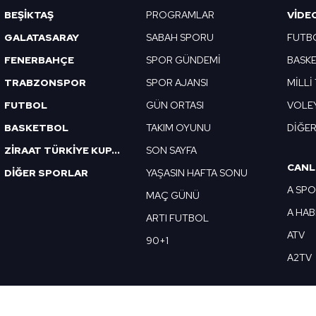
Korunması Kanunu uyarınca hazırlanmış Aydınlatma Metnimizi okum
BEŞİKTAŞ
PROGRAMLAR
VIDE
 çerezlerle ilgili bilgi almak için lütfen
tıklayınız
.
GALATASARAY
SABAH SPORU
FUTB
FENERBAHÇE
SPOR GÜNDEMİ
BASK
TRABZONSPOR
SPOR AJANSI
MİLLİ
FUTBOL
GÜN ORTASI
VOLE
BASKETBOL
TAKIM OYUNU
DİĞE
ZİRAAT TÜRKİYE KUPASI
SON SAYFA
CANL
DİĞER SPORLAR
YAŞASIN HAFTA SONU
A SP
MAÇ GÜNÜ
A HA
ARTI FUTBOL
ATV
90+1
A2TV