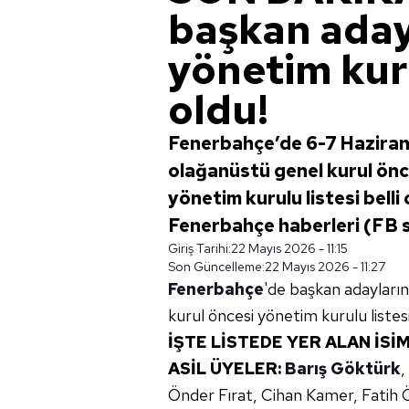
başkan adayı
yönetim kuru
oldu!
Fenerbahçe’de 6-7 Haziran
olağanüstü genel kurul önce
yönetim kurulu listesi belli o
Fenerbahçe haberleri (FB 
Giriş Tarihi:
22 Mayıs 2026 - 11:15
Son Güncelleme:
22 Mayıs 2026 - 11:27
Fenerbahçe
'de başkan adayları
kurul öncesi yönetim kurulu listes
İŞTE LİSTEDE YER ALAN İSİ
ASİL ÜYELER:
Barış Göktürk
,
Önder Fırat, Cihan Kamer, Fatih