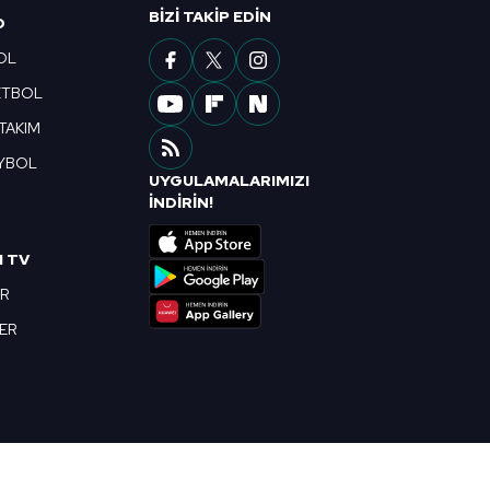
ak ve sitemizde ilgili
BIZI TAKIP EDIN
O
OL
ETBOL
 TAKIM
YBOL
UYGULAMALARIMIZI
R
İNDİRİN!
I TV
OR
BER