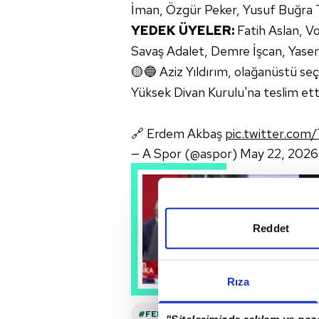
İman, Özgür Peker, Yusuf Buğra T
YEDEK ÜYELER:
Fatih Aslan, V
Savaş Adalet, Demre İşcan, Yase
🟡🔵 Aziz Yıldırım, olağanüstü seç
Yüksek Divan Kurulu'na teslim ett
🔗 Erdem Akbaş
pic.twitter.com
— A Spor (@aspor)
May 22, 2026
Reddet
Rıza
#FENERBAHÇE
#AZIZ YILDIRIM
#