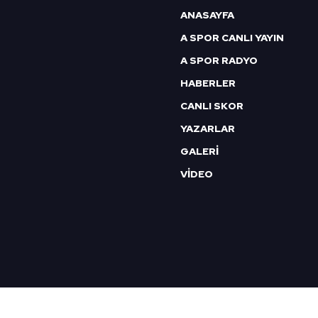
6698 sayılı Kişisel Verilerin 
ANASAYFA
mevzuata uygun olarak kullanılan
A SPOR CANLI YAYIN
A SPOR RADYO
HABERLER
CANLI SKOR
YAZARLAR
GALERİ
VİDEO