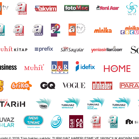
yright © 2026 Tüm hakları saklıdır. TURKUVAZ HABERLEŞME VE YAYINCILIK ANONİM ŞİR