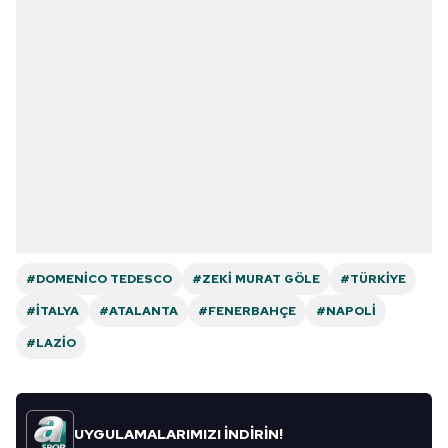
#DOMENICO TEDESCO
#ZEKI MURAT GÖLE
#TÜRKIYE
#İTALYA
#ATALANTA
#FENERBAHÇE
#NAPOLI
#LAZIO
UYGULAMALARIMIZI İNDİRİN!