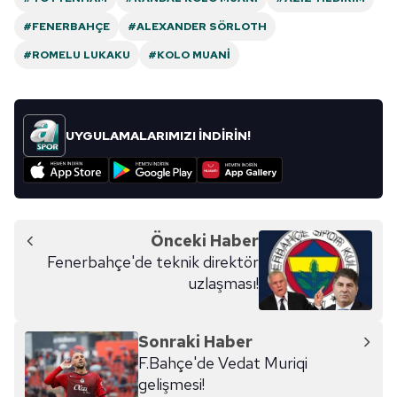
#FENERBAHÇE
#ALEXANDER SÖRLOTH
#ROMELU LUKAKU
#KOLO MUANI
UYGULAMALARIMIZI İNDİRİN!
Önceki Haber
Fenerbahçe'de teknik direktör
uzlaşması!
Sonraki Haber
F.Bahçe'de Vedat Muriqi
gelişmesi!