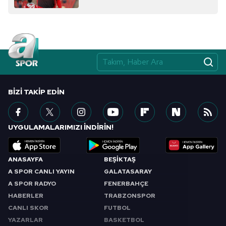
BIZI TAKIP EDIN
UYGULAMALARIMIZI İNDİRİN!
ANASAYFA
BEŞİKTAŞ
A SPOR CANLI YAYIN
GALATASARAY
A SPOR RADYO
FENERBAHÇE
HABERLER
TRABZONSPOR
CANLI SKOR
FUTBOL
YAZARLAR
BASKETBOL