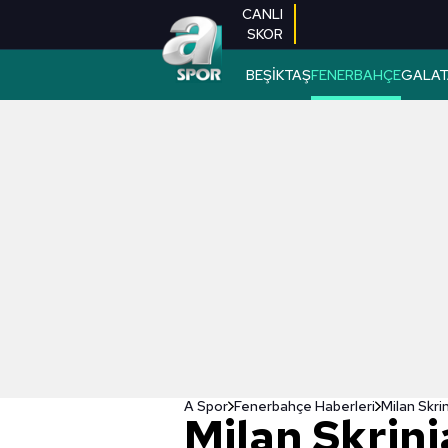
CANLI
SKOR
BEŞİKTAŞ
FENERBAHÇE
GALAT
A Spor
Fenerbahçe Haberleri
Milan Skrin
Milan Skrini