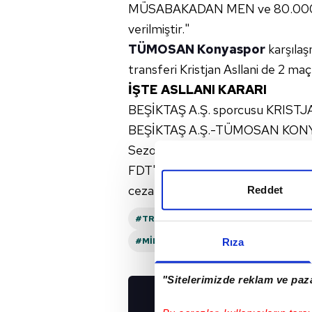
MÜSABAKADAN MEN ve 80.000.-T
verilmiştir."
TÜMOSAN Konyaspor
karşılaş
transferi Kristjan Asllani de 2 maç
İŞTE ASLLANI KARARI
BEŞİKTAŞ A.Ş. sporcusu KRISTJA
BEŞİKTAŞ A.Ş.-TÜMOSAN KONYAS
Sezonu müsabakasında, rakip takı
FDT'nin 43. maddesi uyarınca
cezalandırılmasına,
Reddet
#TRENDYOL SÜPER LIG
#FENERBAH
#MILAN SKRINIAR
#KRISTJAN ASLL
Rıza
"Sitelerimizde reklam ve paza
UYGULAMALARIMIZ