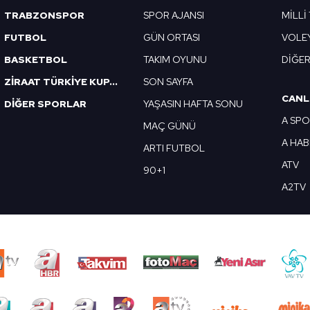
TRABZONSPOR
SPOR AJANSI
MİLLİ
FUTBOL
GÜN ORTASI
VOLE
BASKETBOL
TAKIM OYUNU
DİĞE
ZİRAAT TÜRKİYE KUPASI
SON SAYFA
CANL
DİĞER SPORLAR
YAŞASIN HAFTA SONU
A SP
MAÇ GÜNÜ
A HA
ARTI FUTBOL
ATV
90+1
A2TV