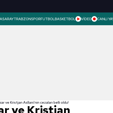
ASARAY
TRABZONSPOR
FUTBOL
BASKETBOL
VİDEO
CANLI YA
iar ve Kristjan Asllani'nin cezaları belli oldu!
ar ve Kristjan