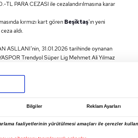
L PARA CEZASI ile cezalandırılmasına karar
masında kırmızı kart gören
Beşiktaş
'ın yeni
 ceza aldı.
N ASLLANI'nin, 31.01.2026 tarihinde oynanan
POR Trendyol Süper Lig Mehmet Ali Yılmaz
m sporcusuna yönelik ciddi faulü nedeniyle
 2 RESMİ MÜSABAKADAN MEN CEZASI ile
ÇE
#KOCAELISPOR
#KRISTJAN ASLLANI
Bilgiler
Reklam Ayarları
ANI
#TÜMOSAN KONYASPOR
#BEŞIKTAŞ
rlama faaliyetlerinin yürütülmesi amaçları ile çerezler kullan
I