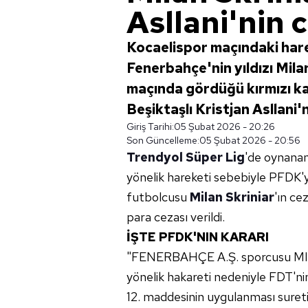
Asllani'nin c
Kocaelispor maçındaki har
Fenerbahçe'nin yıldızı Mil
maçında gördüğü kırmızı k
Beşiktaşlı Kristjan Asllani'ni
Giriş Tarihi:
05 Şubat 2026 - 20:26
Son Güncelleme:
05 Şubat 2026 - 20:56
Trendyol Süper Lig
'de oynana
yönelik hareketi sebebiyle PFDK'
futbolcusu
Milan Skriniar
'ın ce
para cezası verildi.
İŞTE PFDK'NIN KARARI
"FENERBAHÇE A.Ş. sporcusu MILA
yönelik hakareti nedeniyle FDT'ni
12. maddesinin uygulanması suret