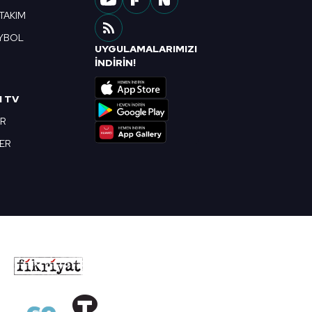
 TAKIM
YBOL
UYGULAMALARIMIZI
R
İNDİRİN!
I TV
OR
BER