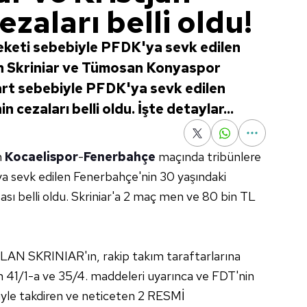
ezaları belli oldu!
eketi sebebiyle PFDK'ya sevk edilen
an Skriniar ve Tümosan Konyaspor
art sebebiyle PFDK'ya sevk edilen
n cezaları belli oldu. İşte detaylar...
n
Kocaelispor
-
Fenerbahçe
maçında tribünlere
ya sevk edilen Fenerbahçe'nin 30 yaşındaki
zası belli oldu. Skriniar'a 2 maç men ve 80 bin TL
N SKRINIAR'ın, rakip takım taraftarlarına
n 41/1-a ve 35/4. maddeleri uyarınca ve FDT'nin
iyle takdiren ve neticeten 2 RESMİ