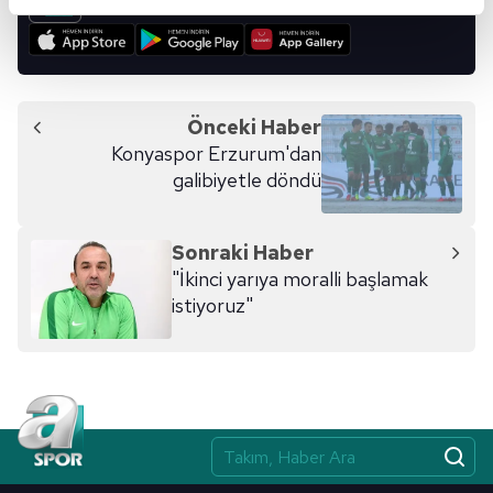
reklamların maliyetlerimizi karşılamak noktasında tek gelir
kalemimiz olduğunu sizlere hatırlatmak isteriz.
Her halükârda, kullanıcılar, bu çerezlere izin vermedikleri
takdirde, kullanıcılara hedefli reklamlar
Önceki Haber
gösterilmeyecektir."
Konyaspor Erzurum'dan
galibiyetle döndü
Sizlere daha iyi bir hizmet sunabilmek için İnternet
Sitemizde kendimize ve üçüncü kişilere ait çerezler
kullanılmaktadır. Bu çerezler vasıtasıyla çeşitli kişisel
Sonraki Haber
verileriniz işlenmekte olup gerekli olan çerezler bilgi
"İkinci yarıya moralli başlamak
toplumu hizmetlerinin sunulması amacıyla
istiyoruz"
kullanılmaktadır. Diğer çerezler, sitemizin daha işlevsel
kılınması ve kişiselleştirilmesi ve sizlere yönelik
reklam/pazarlama faaliyetlerinin yapılması, amaçlarıyla
sınırlı olarak açık rızanız dahilinde kullanılacaktır.
Çerezlere ilişkin tercihlerinizi aşağıda yer alan panel
vasıtasıyla belirleyebilirsiniz. Çerezlere ilişkin detaylı bilgi