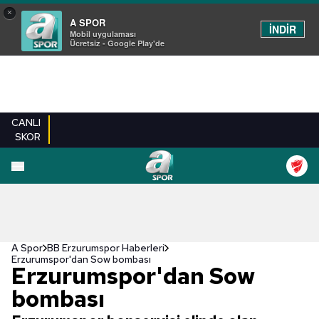
×
A SPOR
İNDİR
Mobil uygulaması
Ücretsiz - Google Play'de
CANLI
SKOR
A Spor
BB Erzurumspor Haberleri
Erzurumspor'dan Sow bombası
Erzurumspor'dan Sow
bombası