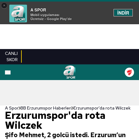
×
A SPOR
İNDİR
Mobil uygulaması
Ücretsiz - Google Play'de
CANLI
SKOR
A Spor
BB Erzurumspor Haberleri
Erzurumspor'da rota Wilczek
Erzurumspor'da rota
Wilczek
Şifo Mehmet, 2 golcü istedi. Erzurum’un