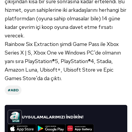
çıkışından kısa bir süre sonrasına kadar ertelendi. Bu
Metnimizi
ziyaret edebilirsiniz.
hizmet, oyun sahiplerine iki arkadaşlarını herhangi bir
platformdan (oyuna sahip olmasalar bile) 14 güne
6698 sayılı Kişisel Verilerin Korunması Kanunu uyarınca
hazırlanmış Aydınlatma Metnimizi okumak ve sitemizde
kadar çevrim içi koop oyuna davet etme fırsatı
ilgili mevzuata uygun olarak kullanılan çerezlerle ilgili bilgi
verecek.
almak için lütfen
tıklayınız
.
Rainbow Six Extraction şimdi Game Pass ile Xbox
Series X | S, Xbox One ve Windows PC'de olmanın
yanı sıra PlayStation®5, PlayStation®4, Stadia,
Amazon Luna, Ubisoft+, Ubisoft Store ve Epic
Games Store'da da çıktı.
#ABD
UYGULAMALARIMIZI İNDİRİN!