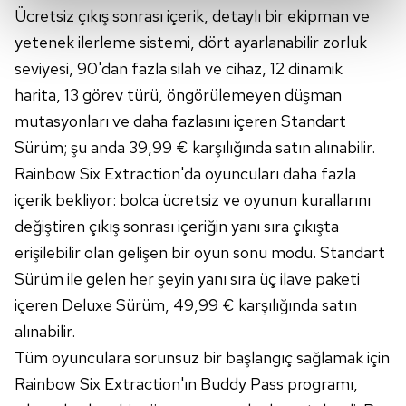
kalemimiz olduğunu sizlere hatırlatmak isteriz.
Ücretsiz çıkış sonrası içerik, detaylı bir ekipman ve
yetenek ilerleme sistemi, dört ayarlanabilir zorluk
Her halükârda, kullanıcılar, bu çerezlere izin vermedikleri
seviyesi, 90'dan fazla silah ve cihaz, 12 dinamik
takdirde, kullanıcılara hedefli reklamlar
gösterilmeyecektir."
harita, 13 görev türü, öngörülemeyen düşman
mutasyonları ve daha fazlasını içeren Standart
Sizlere daha iyi bir hizmet sunabilmek için İnternet
Sürüm; şu anda 39,99 € karşılığında satın alınabilir.
Sitemizde kendimize ve üçüncü kişilere ait çerezler
Rainbow Six Extraction'da oyuncuları daha fazla
kullanılmaktadır. Bu çerezler vasıtasıyla çeşitli kişisel
içerik bekliyor: bolca ücretsiz ve oyunun kurallarını
verileriniz işlenmekte olup gerekli olan çerezler bilgi
toplumu hizmetlerinin sunulması amacıyla
değiştiren çıkış sonrası içeriğin yanı sıra çıkışta
kullanılmaktadır. Diğer çerezler, sitemizin daha işlevsel
erişilebilir olan gelişen bir oyun sonu modu. Standart
kılınması ve kişiselleştirilmesi ve sizlere yönelik
Sürüm ile gelen her şeyin yanı sıra üç ilave paketi
reklam/pazarlama faaliyetlerinin yapılması, amaçlarıyla
içeren Deluxe Sürüm, 49,99 € karşılığında satın
sınırlı olarak açık rızanız dahilinde kullanılacaktır.
alınabilir.
Çerezlere ilişkin tercihlerinizi aşağıda yer alan panel
Tüm oyunculara sorunsuz bir başlangıç sağlamak için
vasıtasıyla belirleyebilirsiniz. Çerezlere ilişkin detaylı bilgi
Rainbow Six Extraction'ın Buddy Pass programı,
için Ayarlar butonuna tıklayabilir,
Çerez Bilgilendirme