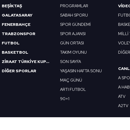
BEŞİKTAŞ
PROGRAMLAR
VIDE
GALATASARAY
SABAH SPORU
FUTB
FENERBAHÇE
SPOR GÜNDEMİ
BASK
TRABZONSPOR
SPOR AJANSI
MİLLİ
FUTBOL
GÜN ORTASI
VOLE
BASKETBOL
TAKIM OYUNU
DİĞE
ZİRAAT TÜRKİYE KUPASI
SON SAYFA
CANL
DİĞER SPORLAR
YAŞASIN HAFTA SONU
A SP
MAÇ GÜNÜ
A HA
ARTI FUTBOL
ATV
90+1
A2TV