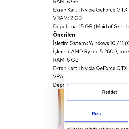
RAM: 8 GB
Ekran Kartı: Nvidia GeForce G
VRAM: 2 GB
Depolama: 15 GB (Maid of Sker 
Önerilen
İşletim Sistemi: Windows 10 / 11 (
İşlemci: AMD Ryzen 5 2600, Inte
RAM: 8 GB
Ekran Kartı: Nvidia GeForce GT
VRAM: 4 GB
Depolama: 15 GB
Reddet
Rıza
"Sitelerimizde reklam ve paza