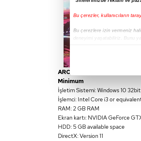
Bu çerezler, kullanıcıların tara
Bu çerezlere izin vermeniz halin
deneyimi yaşatabiliriz. Bunu y
içerikleri sunabilmek adına el
noktasında tek gelir kalemimiz 
Her halükârda, kullanıcılar, bu 
ARCADE PARADISE SİSTEM 
Minimum
Sizlere daha iyi bir hizmet sun
İşletim Sistemi: Windows 10 32bit
çerezler vasıtasıyla çeşitli kiş
amacıyla kullanılmaktadır. Diğer
İşlemci: Intel Core i3 or equival
reklam/pazarlama faaliyetlerinin
RAM: 2 GB RAM
Ekran kartı: NVIDIA GeForce 
Çerezlere ilişkin tercihlerinizi 
HDD: 5 GB available space
butonuna tıklayabilir,
Çerez Bi
DirectX: Version 11