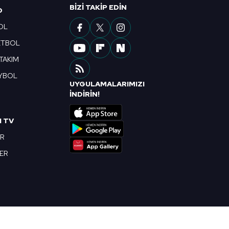
BIZI TAKIP EDIN
O
OL
ETBOL
 TAKIM
YBOL
UYGULAMALARIMIZI
R
İNDİRİN!
I TV
OR
BER