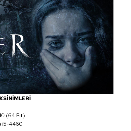
KSİNİMLERİ
 10 (64 Bit)
re i5-4460