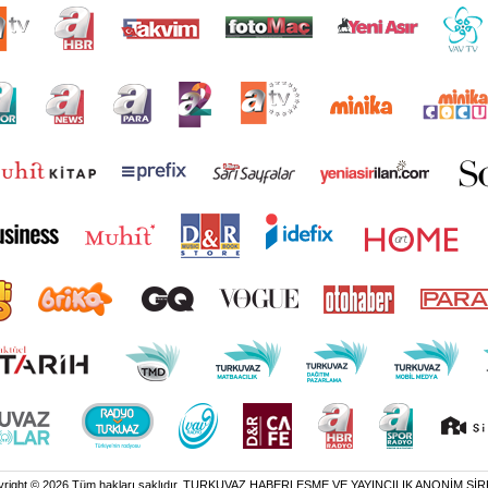
yright © 2026 Tüm hakları saklıdır. TURKUVAZ HABERLEŞME VE YAYINCILIK ANONİM ŞİR