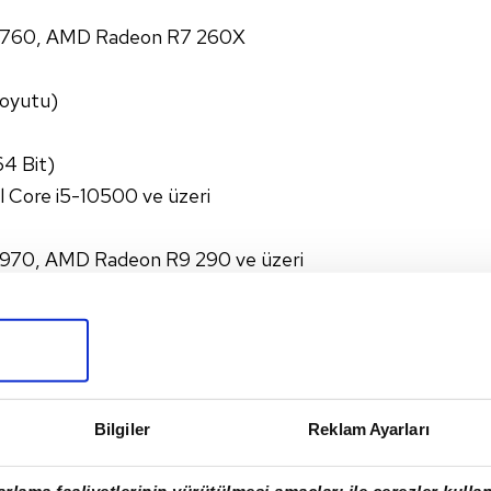
TX 760, AMD Radeon R7 260X
boyutu)
64 Bit)
l Core i5-10500 ve üzeri
X 970, AMD Radeon R9 290 ve üzeri
Bilgiler
Reklam Ayarları
rlama faaliyetlerinin yürütülmesi amaçları ile çerezler kullan