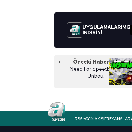
6698 sayılı Kişisel Verilerin 
mevzuata uygun olarak kullanılan
UYGULAMALARIMIZ
İNDİRİN!
Önceki Haber
Need For Speed:
Unbound
özelleştirme videosu
yayınlandı!
RSS
YAYIN AKIŞI
FREKANSLAR