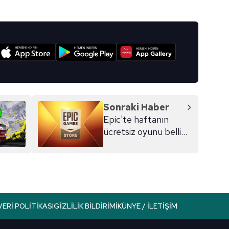
Korunması Kanunu uyarınca hazırlanmış Aydınlatma Metnimizi okum
 çerezlerle ilgili bilgi almak için lütfen
tıklayınız
.
I
Sonraki Haber
Epic'te haftanın
ücretsiz oyunu belli
oldu!
VERI POLITIKASI
GIZLILIK BILDIRIMI
KÜNYE / İLETIŞIM