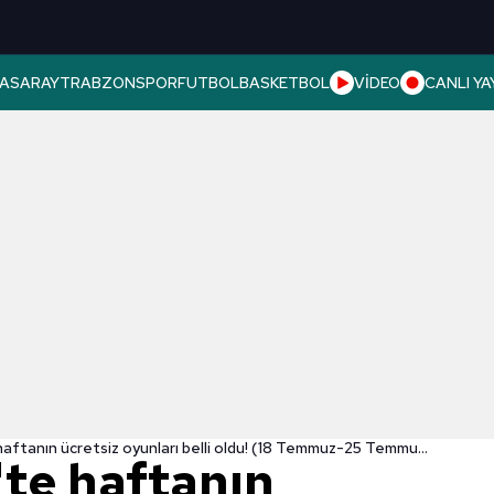
ASARAY
TRABZONSPOR
FUTBOL
BASKETBOL
VİDEO
CANLI YA
Epic Games'te haftanın ücretsiz oyunları belli oldu! (18 Temmuz-25 Temmuz)
te haftanın