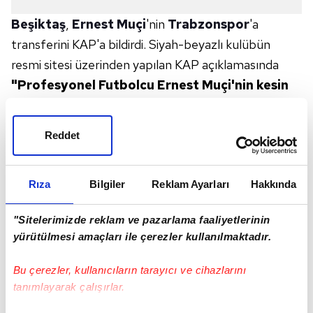
Beşiktaş
,
Ernest Muçi
'nin
Trabzonspor
'a
transferini KAP'a bildirdi. Siyah-beyazlı kulübün
resmi sitesi üzerinden yapılan KAP açıklamasında
"Profesyonel Futbolcu Ernest Muçi'nin kesin
transferi konusunda, kiralama sözleşmesinde
yer alan satın alma opsiyon hakkı
Reddet
Trabzonspor Sportif Yatırım ve Futbol
İşletmeciliği A.Ş. tarafından kullanılmıştır.
Rıza
Bilgiler
Reklam Ayarları
Hakkında
Buna göre; Trabzonspor Sportif Yatırım ve
Futbol İşletmeciliği A.Ş., kulübümüze
"Sitelerimizde reklam ve pazarlama faaliyetlerinin
8.500.000 Avro + KDV tutarında ödeme
yürütülmesi amaçları ile çerezler kullanılmaktadır.
yapacaktır. Ernest Muçi'ye kulübümüze
katkıları için teşekkür eder, bundan sonraki
Bu çerezler, kullanıcıların tarayıcı ve cihazlarını
kariyerinde başarılar dileriz."
ifadeleri yer aldı.
tanımlayarak çalışırlar.
TRABZONSPOR'DAN RESMİ AÇIKLAMA GELDİ