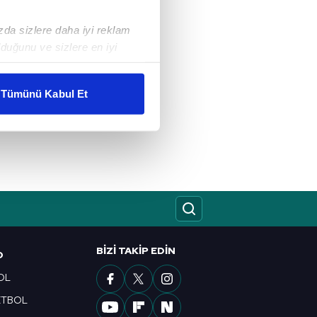
ızda sizlere daha iyi reklam
duğunu ve sizlere en iyi
liyetlerimizi karşılamak
Tümünü Kabul Et
ar gösterilmeyecektir."
çerezler kullanılmaktadır. Bu
u hizmetlerinin sunulması
i ve sizlere yönelik
nılacaktır.
kin detaylı bilgi için Ayarlar
BIZI TAKIP EDIN
O
OL
ak ve sitemizde ilgili
ETBOL