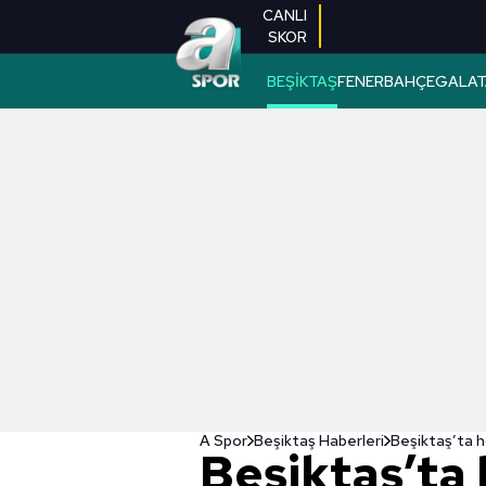
CANLI
SKOR
BEŞİKTAŞ
FENERBAHÇE
GALAT
A Spor
Beşiktaş Haberleri
Beşiktaş’ta ho
Beşiktaş’ta 