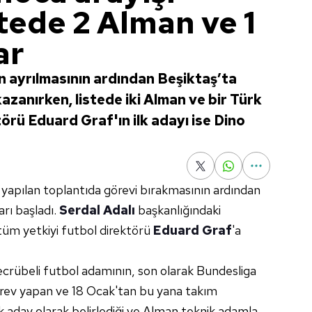
stede 2 Alman ve 1
ar
n ayrılmasının ardından Beşiktaş’ta
kazanırken, listede iki Alman ve bir Türk
törü Eduard Graf'ın ilk adayı ise Dino
 yapılan toplantıda görevi bırakmasının ardından
arı başladı.
Serdal Adalı
başkanlığındaki
üm yetkiyi futbol direktörü
Eduard Graf
'a
crübeli futbol adamının, son olarak Bundesliga
örev yapan ve 18 Ocak'tan bu yana takım
k aday olarak belirlediği ve Alman teknik adamla