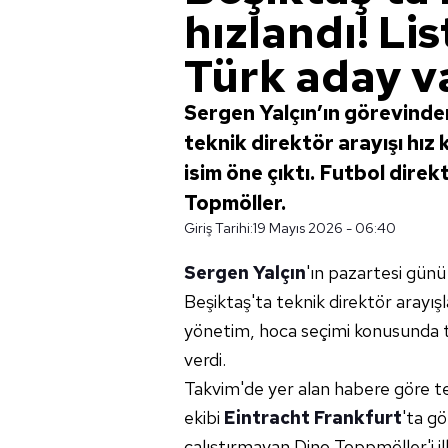
hızlandı! Li
Türk aday v
Sergen Yalçın’ın görevinde
teknik direktör arayışı hız 
isim öne çıktı. Futbol direk
Topmöller.
Giriş Tarihi:
19 Mayıs 2026 - 06:40
Sergen Yalçın
'ın pazartesi günü
Beşiktaş'ta teknik direktör arayışl
yönetim, hoca seçimi konusunda t
verdi.
Takvim'de yer alan habere göre te
ekibi
Eintracht Frankfurt
'ta g
çalıştırmayan Dino Toppmöller'i il