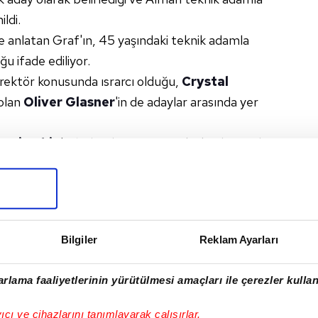
ldi.
e anlatan Graf'ın, 45 yaşındaki teknik adamla
uğu ifade ediliyor.
irektör konusunda ısrarcı olduğu,
Crystal
olan
Oliver Glasner
'in de adaylar arasında yer
Nuri Şahin
'in bulunduğu, genç teknik adamın da
r alternatif olarak değerlendirildiği gelen bilgiler
NKFURT
#CRYSTAL PALACE
#OLIVER GLASNER
RDAL ADALI
Bilgiler
Reklam Ayarları
rlama faaliyetlerinin yürütülmesi amaçları ile çerezler kullan
I
yıcı ve cihazlarını tanımlayarak çalışırlar.