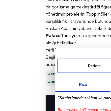
bir görüşme gerçekleştirdiği öğreni
Yönetimin projelerini Toppmöller'
karşılıklı fikir alışverişinde bulund
Başkan Adalı'nın yabancı teknik d
Palace
'tan ayrılması gündemde 
aldığı belirtiliyor.
Yerli hoca tercihinde ise ilk sırada
Beşiktaş'ın planlamasında önemli bi
arasında.
Reddet
#SERGEN YALÇIN
#EINTRACHT FRA
#NURI ŞAHIN
#EDUARD GRAF
#SE
Rıza
"Sitelerimizde reklam ve paza
UYGULAMALARIMIZ
Bu çerezler, kullanıcıların tara