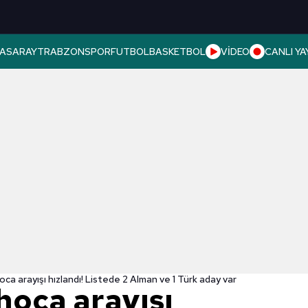
ASARAY
TRABZONSPOR
FUTBOL
BASKETBOL
VİDEO
CANLI YA
ca arayışı hızlandı! Listede 2 Alman ve 1 Türk aday var
hoca arayışı