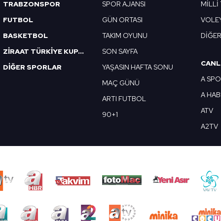
TRABZONSPOR
SPOR AJANSI
MİLLİ
FUTBOL
GÜN ORTASI
VOLE
BASKETBOL
TAKIM OYUNU
DİĞE
ZİRAAT TÜRKİYE KUPASI
SON SAYFA
CANL
DİĞER SPORLAR
YAŞASIN HAFTA SONU
A SP
MAÇ GÜNÜ
A HA
ARTI FUTBOL
ATV
90+1
A2TV