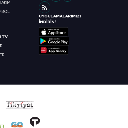
 TAKIM
YBOL
UYGULAMALARIMIZI
R
İNDİRİN!
I TV
OR
BER