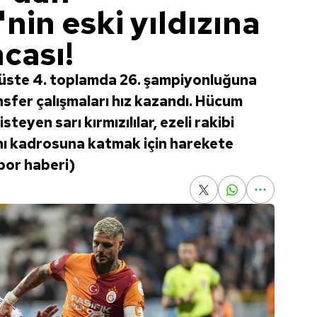
in eski yıldızına
cası!
 üste 4. toplamda 26. şampiyonluğuna
sfer çalışmaları hız kazandı. Hücum
teyen sarı kırmızılılar, ezeli rakibi
ını kadrosuna katmak için harekete
spor haberi)