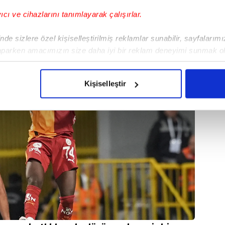
yıcı ve cihazlarını tanımlayarak çalışırlar.
de sizlere özel kişiselleştirilmiş reklamlar sunabilir, sayfalarım
aparken amacımızın size daha iyi bir reklam deneyimi sunmak ol
imizden gelen çabayı gösterdiğimizi ve bu noktada, reklamların ma
olduğunu sizlere hatırlatmak isteriz.
Kişiselleştir
çerezlere izin vermedikleri takdirde, kullanıcılara hedefli reklaml
abilmek için İnternet Sitemizde kendimize ve üçüncü kişilere ait 
isel verileriniz işlenmekte olup gerekli olan çerezler bilgi toplum
 çerezler, sitemizin daha işlevsel kılınması ve kişiselleştirilmes
 yapılması, amaçlarıyla sınırlı olarak açık rızanız dahilinde kulla
aşağıda yer alan panel vasıtasıyla belirleyebilirsiniz. Çerezlere iliş
lgilendirme Metnimizi
ziyaret edebilirsiniz.
Korunması Kanunu uyarınca hazırlanmış Aydınlatma Metnimizi okum