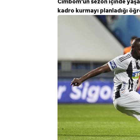
Cimbom'un sezon içinde yaşan
mevzuata uygun olarak kullanılan
kadro kurmayı planladığı öğre