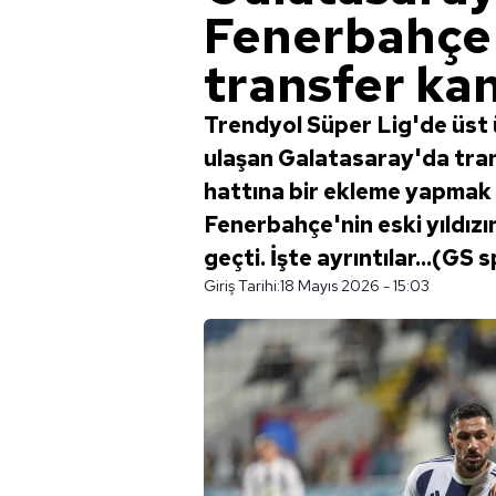
Fenerbahçe'n
transfer kan
Trendyol Süper Lig'de üst
ulaşan Galatasaray'da tran
hattına bir ekleme yapmak is
Fenerbahçe'nin eski yıldız
geçti. İşte ayrıntılar...(GS 
Giriş Tarihi:
18 Mayıs 2026 - 15:03