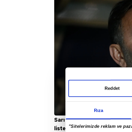
Reddet
Rıza
Sarı kırmızılı yönetim, özelli
"Sitelerimizde reklam ve paza
listesindeki isimler doğrultu