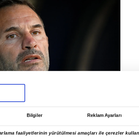
Bilgiler
Reklam Ayarları
kle teknik direktör Okan Buruk'un
rlama faaliyetlerinin yürütülmesi amaçları ile çerezler kullan
sunda hummalı bir operasyon başlattı.