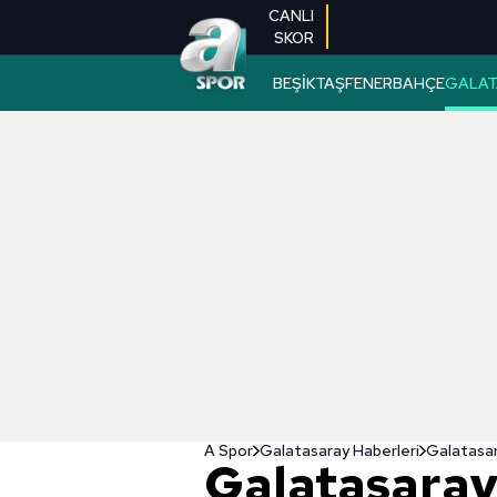
CANLI
SKOR
BEŞİKTAŞ
FENERBAHÇE
GALAT
A Spor
Galatasaray Haberleri
Galatasar
Galatasara