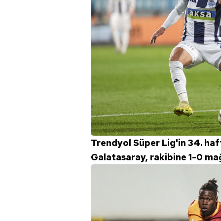
Trendyol Süper Lig'in 34. ha
Galatasaray, rakibine 1-0 ma