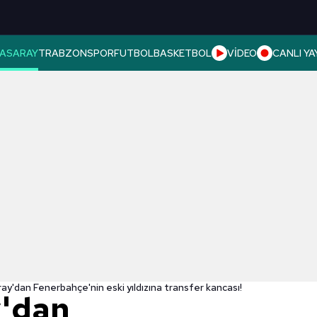
ASARAY
TRABZONSPOR
FUTBOL
BASKETBOL
VİDEO
CANLI YA
ay'dan Fenerbahçe'nin eski yıldızına transfer kancası!
y'dan