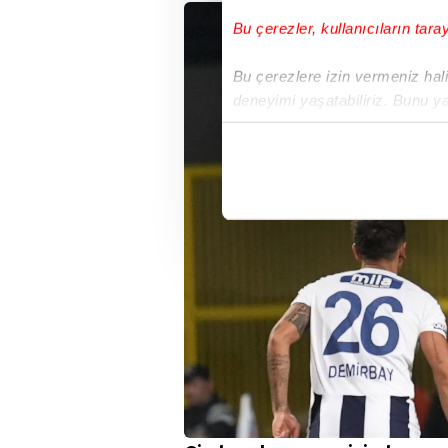
Bu çerezler, kullanıcıların tara
Bu çerezlere izin vermeniz halin
deneyimi yaşatabiliriz. Bunu y
içerikleri sunabilmek adına el
noktasında tek gelir kalemimiz 
Her halükârda, kullanıcılar, bu 
Sizlere daha iyi bir hizmet sun
çerezler vasıtasıyla çeşitli kiş
amacıyla kullanılmaktadır. Diğer
reklam/pazarlama faaliyetlerinin
Çerezlere ilişkin tercihlerinizi 
butonuna tıklayabilir,
Çerez Bi
6698 sayılı Kişisel Verilerin 