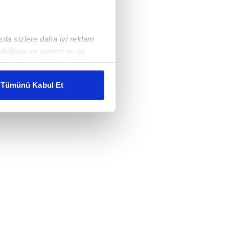
ızda sizlere daha iyi reklam
duğunu ve sizlere en iyi
liyetlerimizi karşılamak
Tümünü Kabul Et
ar gösterilmeyecektir."
çerezler kullanılmaktadır. Bu
u hizmetlerinin sunulması
i ve sizlere yönelik
nılacaktır.
kin detaylı bilgi için Ayarlar
ak ve sitemizde ilgili