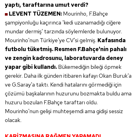
yaptı, taraftarına
umut verdi?
LEVENT TÜZEMEN:
Mourinho, F.Bahçe
şampiyonluğu
kaçırınca 'kedi uzanamadığı ciğere
mundar dermiş' tarzında söylemlerde bulunuyor.
Mourinho'nun Türkiye'ye CV'si gelmiş.
Kafasında
futbolu tüketmiş. Resmen F.Bahçe'nin pahalı
ve zengin kadrosunu, laboratuvarda deney
yapar
gibi kullandı.
Bükemediğin bileği öpmek
gerekir.
Daha ilk günden itibaren kafayı Okan Buruk'a
ve
G.Saray'a taktı. Kendi hatalarını görmediği için
çözümü
başkalarının huzurunu bozmakta buldu ama
huzuru bozulan F.Bahçe taraftarı oldu.
Mourinho'nun
gelişi muhteşemdi ama gidişi sessiz
olacak.
KARİZMASINA RAĞMEN YAPAMADI