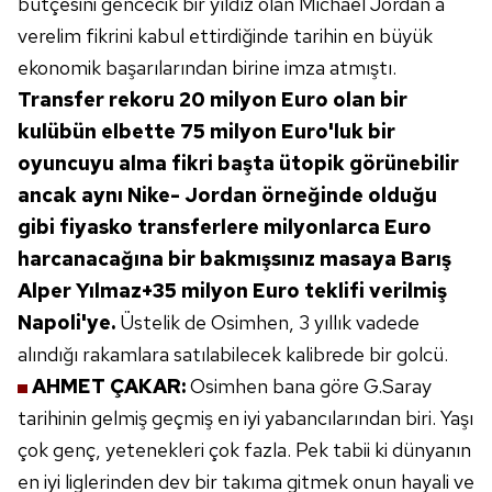
bütçesini
gencecik bir yıldız olan Michael Jordan'a
verelim fikrini kabul ettirdiğinde tarihin
en büyük
ekonomik başarılarından birine
imza atmıştı.
Transfer rekoru 20 milyon
Euro olan bir
kulübün elbette 75
milyon Euro'luk bir
oyuncuyu alma fikri
başta ütopik görünebilir
ancak aynı Nike-
Jordan örneğinde olduğu
gibi fiyasko
transferlere milyonlarca Euro
harcanacağına
bir bakmışsınız masaya Barış
Alper
Yılmaz+35 milyon Euro teklifi verilmiş
Napoli'ye.
Üstelik de Osimhen, 3 yıllık
vadede
alındığı rakamlara satılabilecek
kalibrede bir golcü.
AHMET ÇAKAR:
Osimhen bana
göre G.Saray
tarihinin gelmiş geçmiş
en iyi yabancılarından biri. Yaşı
çok genç, yetenekleri çok fazla. Pek
tabii ki dünyanın
en iyi liglerinden
dev bir takıma gitmek onun hayali ve