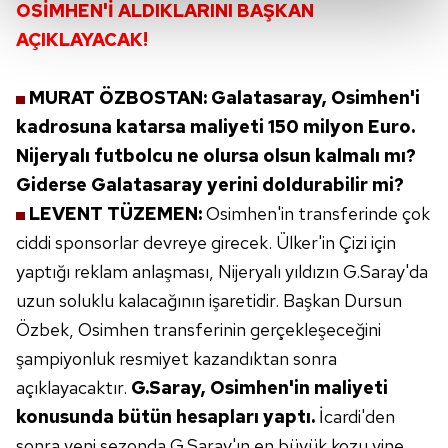
OSİMHEN'İ ALDIKLARINI
BAŞKAN
AÇIKLAYACAK!
Her halükârda, kullanıcılar, bu çerezlere izin vermedikleri
takdirde, kullanıcılara hedefli reklamlar
gösterilmeyecektir."
MURAT ÖZBOSTAN: Galatasaray,
Osimhen'i
kadrosuna katarsa maliyeti 150
milyon Euro.
Sizlere daha iyi bir hizmet sunabilmek için İnternet
Nijeryalı futbolcu ne olursa
olsun kalmalı mı?
Sitemizde kendimize ve üçüncü kişilere ait çerezler
Giderse Galatasaray
yerini doldurabilir mi?
kullanılmaktadır. Bu çerezler vasıtasıyla çeşitli kişisel
LEVENT TÜZEMEN:
Osimhen'in transferinde
çok
verileriniz işlenmekte olup gerekli olan çerezler bilgi
toplumu hizmetlerinin sunulması amacıyla
ciddi sponsorlar devreye girecek.
Ülker'in Çizi için
kullanılmaktadır. Diğer çerezler, sitemizin daha işlevsel
yaptığı reklam anlaşması,
Nijeryalı yıldızın G.Saray'da
kılınması ve kişiselleştirilmesi ve sizlere yönelik
uzun
soluklu kalacağının işaretidir. Başkan
Dursun
reklam/pazarlama faaliyetlerinin yapılması, amaçlarıyla
Özbek, Osimhen transferinin
gerçekleşeceğini
sınırlı olarak açık rızanız dahilinde kullanılacaktır.
şampiyonluk resmiyet
kazandıktan sonra
Çerezlere ilişkin tercihlerinizi aşağıda yer alan panel
açıklayacaktır.
G.Saray,
Osimhen'in maliyeti
vasıtasıyla belirleyebilirsiniz. Çerezlere ilişkin detaylı bilgi
konusunda bütün
hesapları yaptı.
İcardi'den
için Ayarlar butonuna tıklayabilir,
Çerez Bilgilendirme
sonra yeni
sezonda G.Saray'ın en büyük kozu yine