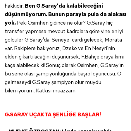
hakkıdır.
Ben G.Saray'da kalabileceğini
düşünmüyorum. Bunun parayla pula
da alakası
yok.
Peki Osimhen gidince ne olur?
G.Saray hiç
transfer yapmasa mevcut kadrolara
göre yine en iyi
golcüler G.Saray'da. Seneye
İcardi gelecek, Morata
var. Rakiplere bakıyoruz,
Dzeko ve En Nesyri'nin
elden çıkartılacağını
düşünürsek, F.Bahçe oraya kimi
kaça alabilecek
ki! Sonuç olarak Osimhen, G.Saray'ın
bu sene
olası şampiyonluğunda başrol oyuncusu. O
gelmeseydi
G.Saray şampiyon olur muydu
bilemiyorum.
Katkısı muazzam.
G.SARAY UÇAKTA
ŞENLİĞE BAŞLAR!