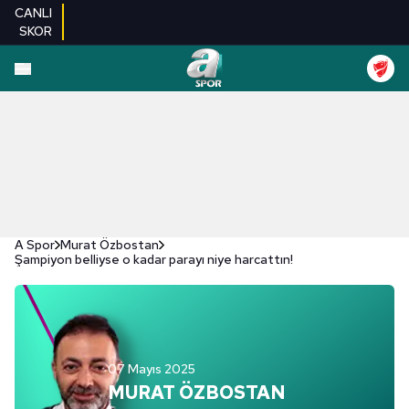
CANLI
SKOR
A Spor
Murat Özbostan
Şampiyon belliyse o kadar parayı niye harcattın!
07 Mayıs 2025
MURAT ÖZBOSTAN