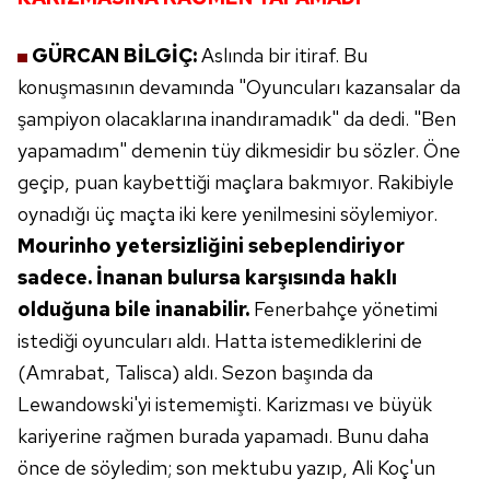
GÜRCAN BİLGİÇ:
Aslında bir itiraf. Bu
konuşmasının
devamında "Oyuncuları kazansalar
da
şampiyon olacaklarına inandıramadık" da
dedi. "Ben
yapamadım" demenin tüy dikmesidir
bu sözler. Öne
geçip, puan kaybettiği maçlara
bakmıyor. Rakibiyle
oynadığı üç maçta iki kere
yenilmesini söylemiyor.
Mourinho yetersizliğini
sebeplendiriyor
sadece. İnanan
bulursa karşısında haklı
olduğuna
bile inanabilir.
Fenerbahçe yönetimi
istediği oyuncuları aldı. Hatta
istemediklerini de
(Amrabat, Talisca)
aldı. Sezon başında da
Lewandowski'yi
istememişti. Karizması ve
büyük
kariyerine rağmen burada yapamadı.
Bunu daha
önce de söyledim; son
mektubu yazıp, Ali Koç'un