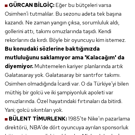
GÜRCAN BİLGİÇ:
Eğer bu bütçeleri
varsa
Osimhen'i tutmalılar. Bu sezonu
adeta tek başına
kazandı. Ne zaman yangın
çıksa, sorumluluk aldı,
gollerini attı, takımı
omuzlarında taşıdı. Kendi
rekorlarını
da kırdı. Böyle bir oyuncuyu kim
istemez.
Bu konudaki sözleri
ne
baktığınızda
mutluluğunu saklamıyor
ama 'Kalacağım' da
diyemi
yor.
Muhtemelen kariyer planlarında artık
Galatasaray yok. Galatasaray bir santrfor
takımı.
Osimhen olmadığında İcardi var.
O da Türkiye'yi bilen
müthiş bir golcü ve
iki şampiyonluk apoleti var
omuzlarında.
Özel hayatındaki fırtınaları da bitirdi.
Yani;
golcü sıkıntıları yok.
BÜLENT TİMURLENK:
1985'te Nike'ın
pazarlama
direktörü, NBA'de dört
oyuncuya ayrılan sponsorluk