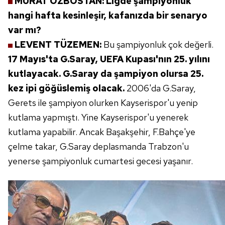
MURAT ÖZBOSTAN:
Ligde şampiyonluk
hangi hafta kesinleşir, kafanızda
bir senaryo
var mı?
LEVENT TÜZEMEN:
Bu şampiyonluk
çok değerli.
17 Mayıs'ta G.Saray,
UEFA Kupası'nın 25. yılını
kutlayacak.
G.Saray da şampiyon olursa 25.
kez ipi göğüslemiş olacak.
2006'da
G.Saray,
Gerets ile şampiyon olurken
Kayserispor'u yenip
kutlama yapmıştı.
Yine Kayserispor'u yenerek
kutlama
yapabilir. Ancak Başakşehir, F.Bahçe'ye
çelme takar, G.Saray deplasmanda
Trabzon'u
yenerse şampiyonluk cumartesi
gecesi yaşanır.