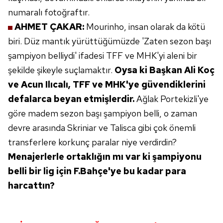
numaralı fotoğraftır.
AHMET ÇAKAR:
Mourinho, insan
olarak da kötü
biri. Düz mantık
yürüttüğümüzde 'Zaten sezon
başı
şampiyon belliydi'
ifadesi TFF ve MHK'yi aleni
bir
şekilde şikeyle suçlamaktır.
Oysa ki Başkan Ali Koç
ve Acun
Ilıcalı, TFF ve MHK'ye güvendiklerini
defalarca beyan etmişlerdir.
Ağlak Portekizli'ye
göre madem
sezon başı şampiyon belli,
o zaman
devre arasında
Skriniar ve Talisca gibi
çok önemli
transferlere
korkunç paralar niye
verdirdin?
Menajerlerle
ortaklığın mı
var ki şampiyonu
belli bir lig için
F.Bahçe'ye bu
kadar para
harcattın?