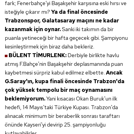
fark; Fenerbahçe'yi
Başakşehir karşısına eski hırsı ve
isteğiyle
çıkarır mı?
Ya da final öncesinde
Trabzonspor, Galatasaray maçını
ne kadar
kazanmak için oynar.
Sanki
iki takımın da bir
puanla yetineceği bir
hafta geçecek gibi. Şampiyonu
kesinleştirmek
için biraz daha bekleriz.
BÜLENT TİMURLENK:
Derbiyle birlikte
havlu
atmış F.Bahçe'nin Başakşehir
deplasmanında puan
kaybetmesi sürpriz
kabul edilmez elbette.
Ancak
G.Saray'ın, kupa finali öncesinde
Trabzon'da
çok yüksek tempolu bir
maç oynamasını
beklemiyorum.
Yani
kısacası Okan Buruk'un ilk
hedefi, 14
Mayıs'taki Türkiye Kupası. Trabzon'da
alınacak minimum bir beraberlik sonrası
taraftarı
önünde Kayseri'yi devirip
25. şampiyonluğu
kutlayabilirler.