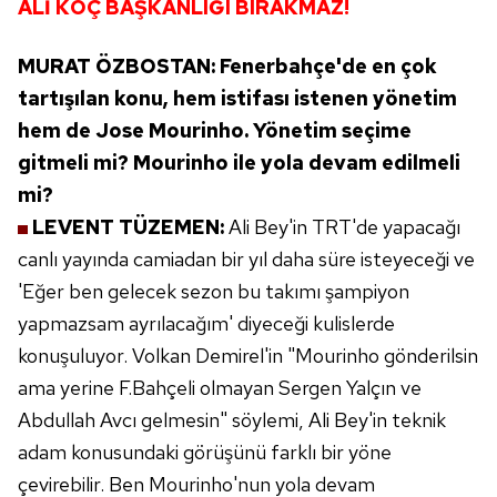
ALİ KOÇ
BAŞKANLIĞI BIRAKMAZ!
MURAT ÖZBOSTAN:
Fenerbahçe'de en çok
tartışılan konu,
hem istifası istenen yönetim
hem de
Jose Mourinho. Yönetim seçime
gitmeli
mi? Mourinho ile yola devam edilmeli
mi?
LEVENT TÜZEMEN:
Ali Bey'in TRT'de
yapacağı
canlı yayında camiadan bir
yıl daha süre isteyeceği ve
'Eğer ben
gelecek sezon bu takımı şampiyon
yapmazsam ayrılacağım' diyeceği
kulislerde
konuşuluyor. Volkan
Demirel'in "Mourinho gönderilsin
ama
yerine F.Bahçeli olmayan Sergen Yalçın ve
Abdullah Avcı gelmesin" söylemi, Ali Bey'in
teknik
adam konusundaki görüşünü farklı bir
yöne
çevirebilir. Ben Mourinho'nun yola devam