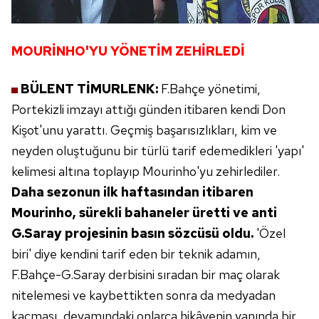
MOURİNHO'YU YÖNETİM ZEHİRLEDİ
BÜLENT TİMURLENK:
F.Bahçe yönetimi,
Portekizli imzayı attığı günden itibaren kendi
Don
Kişot'unu yarattı. Geçmiş başarısızlıkları,
kim ve
neyden oluştuğunu bir türlü tarif edemedikleri
'yapı'
kelimesi altına toplayıp Mourinho'yu
zehirlediler.
Daha sezonun ilk haftasından
itibaren
Mourinho, sürekli bahaneler üretti
ve anti
G.Saray projesinin basın sözcüsü oldu.
'Özel
biri' diye kendini tarif eden bir teknik adamın,
F.Bahçe-G.Saray derbisini sıradan bir maç
olarak
nitelemesi ve kaybettikten sonra da medyadan
kaçması, devamındaki onlarca hikâyenin
yanında bir