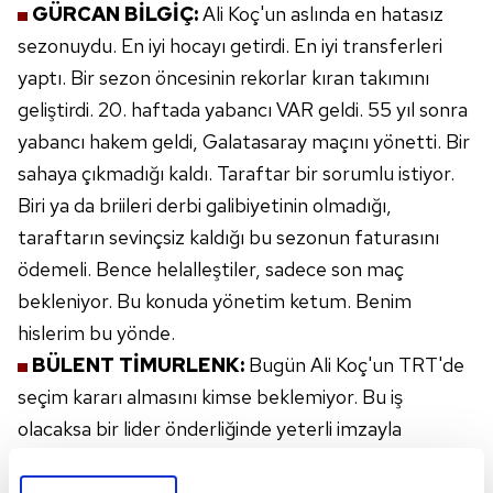
GÜRCAN BİLGİÇ:
Ali Koç'un aslında en hatasız
sezonuydu.
En iyi hocayı getirdi. En iyi transferleri
yaptı. Bir sezon öncesinin
rekorlar kıran takımını
geliştirdi. 20. haftada yabancı VAR geldi. 55
yıl sonra
yabancı hakem geldi, Galatasaray maçını yönetti. Bir
sahaya
çıkmadığı kaldı. Taraftar bir sorumlu istiyor.
Biri ya da briileri derbi
galibiyetinin olmadığı,
taraftarın sevinçsiz kaldığı bu
sezonun faturasını
ödemeli. Bence helalleştiler, sadece
son maç
bekleniyor. Bu konuda yönetim ketum. Benim
hislerim bu yönde.
BÜLENT TİMURLENK:
Bugün Ali Koç'un TRT'de
seçim
kararı almasını kimse beklemiyor. Bu iş
olacaksa bir
lider önderliğinde yeterli imzayla
olağanüstü seçim
kararı alarak olur. Elbette başkan
her şeyden
sorumlu. Ancak geldiği günden beri garip