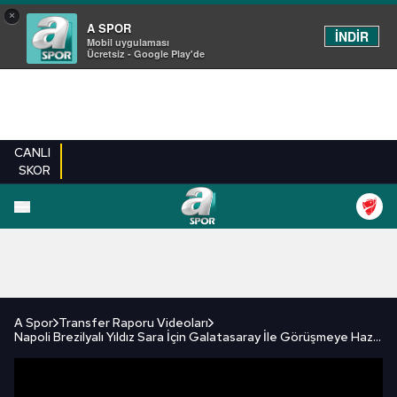
×
A SPOR
İNDİR
Mobil uygulaması
Ücretsiz - Google Play'de
CANLI
SKOR
FUTBOL
BASKETBOL
VOLEYBOL
MILLI TAKIM
PROGRAMLAR
DIĞE
A Spor
Transfer Raporu Videoları
Napoli Brezilyalı Yıldız Sara İçin Galatasaray İle Görüşmeye Hazırlanıyor!