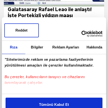
Galatasaray Rafael Leao ile anlaştı!
İşte Portekizli yıldızın maaşı
Reddet
Rıza
Bilgiler
Reklam Ayarları
Hakkında
"Sitelerimizde reklam ve pazarlama faaliyetlerinin
yürütülmesi amaçları ile çerezler kullanılmaktadır.
Bu çerezler, kullanıcıların tarayıcı ve cihazlarını
tanımlayarak çalışırlar.
TRANSFER | Galatasaray'dan
Camavinga Ve Sergey Batrakov
Bu çerezlere izin vermeniz halinde sizlere özel
Hamlesi!
kişiselleştirilmiş reklamlar sunabilir, sayfalarımızda sizlere
Tümünü Kabul Et
daha iyi reklam deneyimi yaşatabiliriz. Bunu yaparken