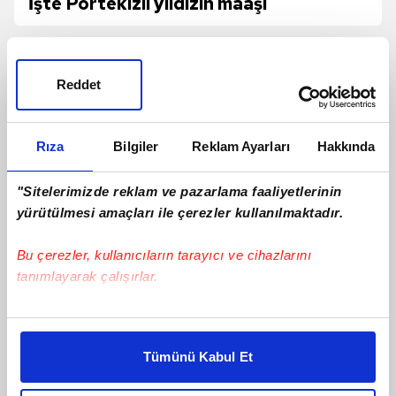
İşte Portekizli yıldızın maaşı
Reddet
Rıza
Bilgiler
Reklam Ayarları
Hakkında
"Sitelerimizde reklam ve pazarlama faaliyetlerinin
yürütülmesi amaçları ile çerezler kullanılmaktadır.
Bu çerezler, kullanıcıların tarayıcı ve cihazlarını
tanımlayarak çalışırlar.
Ertuğrul Doğan: Santrfor transferinde
Bu çerezlere izin vermeniz halinde sizlere özel
en iyi oyuncuyu getirmeye çalışacağız
kişiselleştirilmiş reklamlar sunabilir, sayfalarımızda sizlere
Tümünü Kabul Et
daha iyi reklam deneyimi yaşatabiliriz. Bunu yaparken
amacımızın size daha iyi bir reklam deneyimi sunmak