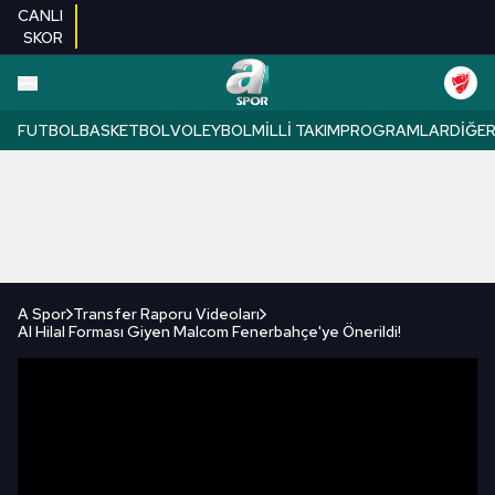
CANLI
SKOR
FUTBOL
BASKETBOL
VOLEYBOL
MILLI TAKIM
PROGRAMLAR
DIĞE
A Spor
Transfer Raporu Videoları
Al Hilal Forması Giyen Malcom Fenerbahçe'ye Önerildi!