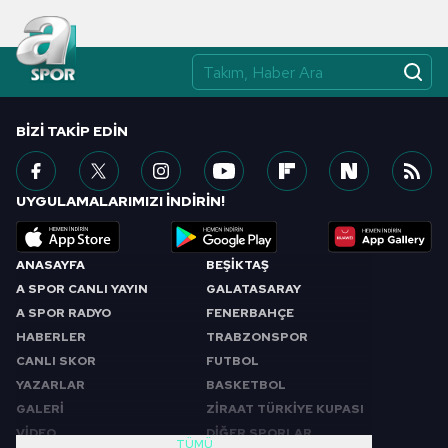
BIZI TAKIP EDIN
UYGULAMALARIMIZI İNDİRİN!
ANASAYFA
BEŞİKTAŞ
A SPOR CANLI YAYIN
GALATASARAY
A SPOR RADYO
FENERBAHÇE
HABERLER
TRABZONSPOR
CANLI SKOR
FUTBOL
YAZARLAR
BASKETBOL
GALERİ
ZİRAAT TÜRKİYE KUPASI
VİDEO
DİĞER SPORLAR
TÜMÜ