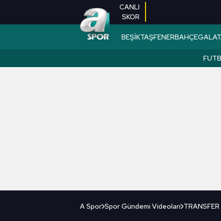
CANLI
SKOR
BEŞİKTAŞ
FENERBAHÇE
GALAT
FUT
A Spor
Spor Gündemi Videoları
TRANSFER |