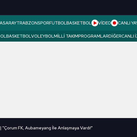
ASARAY
TRABZONSPOR
FUTBOL
BASKETBOL
VİDEO
CANLI YA
BOL
BASKETBOL
VOLEYBOL
MILLI TAKIM
PROGRAMLAR
DIĞER
CANLI 
 "Çorum FK, Aubameyang İle Anlaşmaya Vardı!"