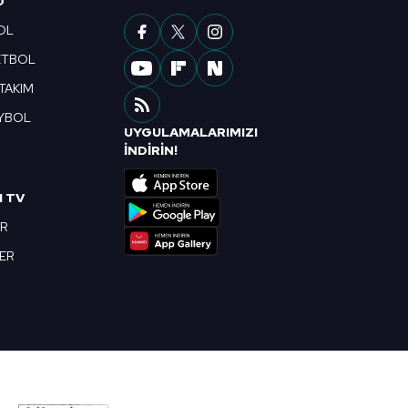
O
OL
ETBOL
 TAKIM
YBOL
UYGULAMALARIMIZI
R
İNDİRİN!
I TV
OR
BER