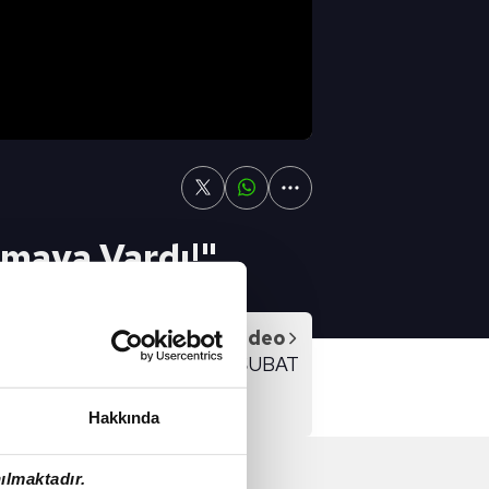
maya Vardı!"
Sonraki Video
SPOR GÜNDEMİ 18 ŞUBAT
Hakkında
ılmaktadır.