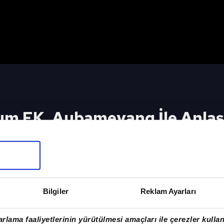
m FK, Aubameyang İle Anlaş
İçin Tıkla
Bilgiler
Reklam Ayarları
rlama faaliyetlerinin yürütülmesi amaçları ile çerezler kullan