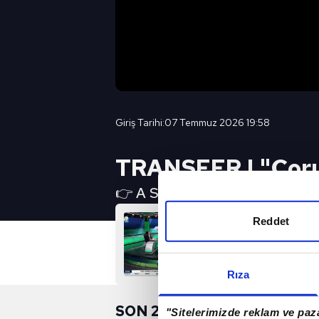
Giriş Tarihi:
07 Temmuz 2026 19:58
TRANSFER | "Çoru
👉 A SPOR YouTube Canlı Yayın 
Reddet
Rıza
SON 24 SAAT
"Sitelerimizde reklam ve paza