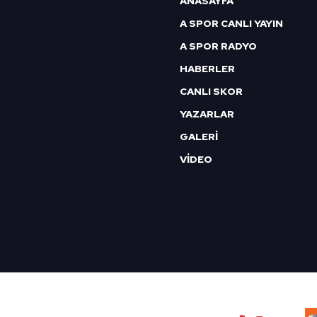
ANASAYFA
mevzuata uygun olarak kullanılan
A SPOR CANLI YAYIN
A SPOR RADYO
HABERLER
CANLI SKOR
YAZARLAR
GALERİ
VİDEO