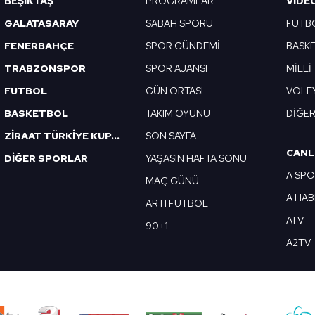
BEŞİKTAŞ
PROGRAMLAR
VIDE
 çerezlerle ilgili bilgi almak için lütfen
tıklayınız
.
GALATASARAY
SABAH SPORU
FUTB
FENERBAHÇE
SPOR GÜNDEMİ
BASK
TRABZONSPOR
SPOR AJANSI
MİLLİ
FUTBOL
GÜN ORTASI
VOLE
BASKETBOL
TAKIM OYUNU
DİĞE
ZİRAAT TÜRKİYE KUPASI
SON SAYFA
CANL
DİĞER SPORLAR
YAŞASIN HAFTA SONU
A SP
MAÇ GÜNÜ
A HA
ARTI FUTBOL
ATV
90+1
A2TV