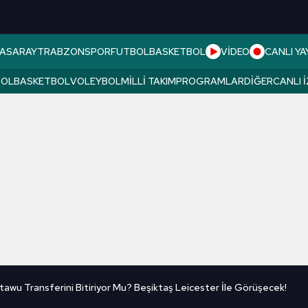
ASARAY
TRABZONSPOR
FUTBOL
BASKETBOL
VİDEO
CANLI YA
BOL
BASKETBOL
VOLEYBOL
MILLI TAKIM
PROGRAMLAR
DIĞER
CANLI 
tawu Transferini Bitiriyor Mu? Beşiktaş Leicester İle Görüşecek!