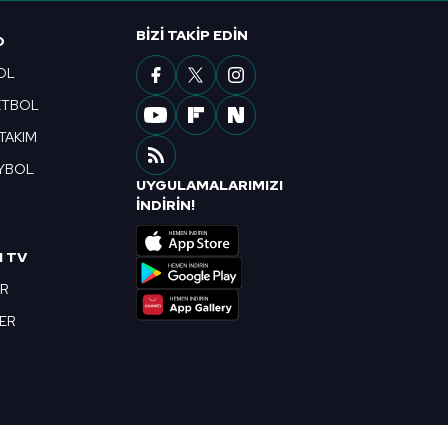
ak ve sitemizde ilgili
BIZI TAKIP EDIN
O
OL
ETBOL
 TAKIM
YBOL
UYGULAMALARIMIZI
R
İNDİRİN!
I TV
OR
BER