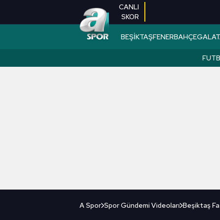
CANLI
SKOR
BEŞİKTAŞ
FENERBAHÇE
GALAT
FUT
A Spor
Spor Gündemi Videoları
Beşiktaş Fa