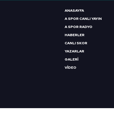
6698 sayılı Kişisel Verilerin 
ANASAYFA
mevzuata uygun olarak kullanılan
A SPOR CANLI YAYIN
A SPOR RADYO
HABERLER
CANLI SKOR
YAZARLAR
GALERİ
VİDEO