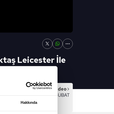
taş Leicester İle
Sonraki Video
SPOR GÜNDEMİ 18 ŞUBAT
Hakkında