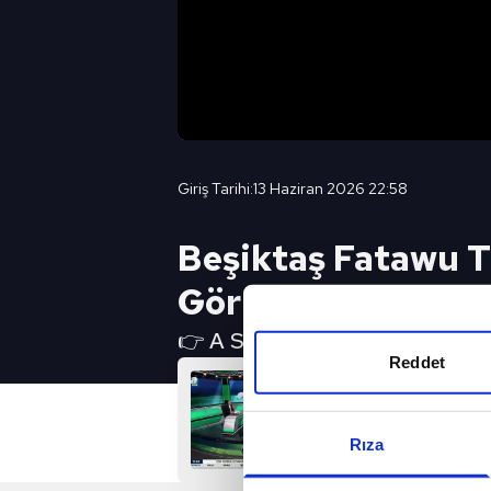
Giriş Tarihi:
13 Haziran 2026 22:58
Beşiktaş Fatawu Tr
Görüşecek!
👉 A SPOR YouTube Canlı Yayın 
Reddet
Rıza