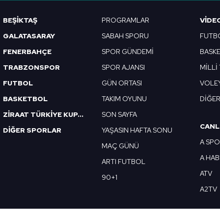
Korunması Kanunu uyarınca hazırlanmış Aydınlatma Metnimizi okum
BEŞİKTAŞ
PROGRAMLAR
VIDE
 çerezlerle ilgili bilgi almak için lütfen
tıklayınız
.
GALATASARAY
SABAH SPORU
FUTB
FENERBAHÇE
SPOR GÜNDEMİ
BASK
TRABZONSPOR
SPOR AJANSI
MİLLİ
FUTBOL
GÜN ORTASI
VOLE
BASKETBOL
TAKIM OYUNU
DİĞE
ZİRAAT TÜRKİYE KUPASI
SON SAYFA
CANL
DİĞER SPORLAR
YAŞASIN HAFTA SONU
A SP
MAÇ GÜNÜ
A HA
ARTI FUTBOL
ATV
90+1
A2TV