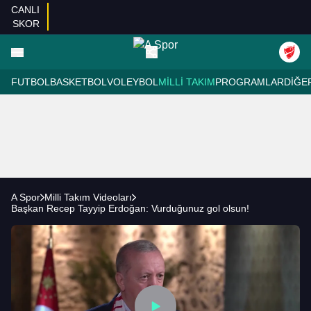
CANLI
SKOR
FUTBOL
BASKETBOL
VOLEYBOL
MILLI TAKIM
PROGRAMLAR
DIĞE
A Spor
Milli Takım Videoları
Başkan Recep Tayyip Erdoğan: Vurduğunuz gol olsun!