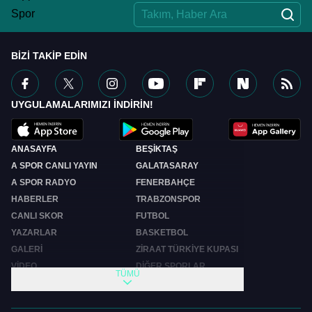
BIZI TAKIP EDIN
UYGULAMALARIMIZI İNDİRİN!
ANASAYFA
BEŞİKTAŞ
A SPOR CANLI YAYIN
GALATASARAY
A SPOR RADYO
FENERBAHÇE
HABERLER
TRABZONSPOR
CANLI SKOR
FUTBOL
YAZARLAR
BASKETBOL
GALERİ
ZİRAAT TÜRKİYE KUPASI
VİDEO
DİĞER SPORLAR
TÜMÜ
PROGRAMLAR
VIDEO