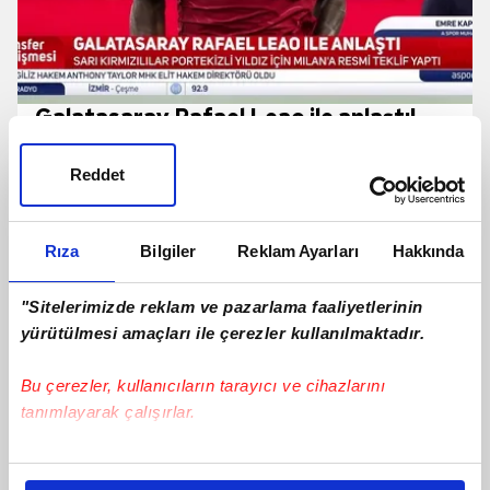
Galatasaray Rafael Leao ile anlaştı!
İşte Portekizli yıldızın maaşı
Reddet
Rıza
Bilgiler
Reklam Ayarları
Hakkında
"Sitelerimizde reklam ve pazarlama faaliyetlerinin
yürütülmesi amaçları ile çerezler kullanılmaktadır.
Bu çerezler, kullanıcıların tarayıcı ve cihazlarını
tanımlayarak çalışırlar.
TRANSFER | Trabzonspor, Darwin
Bu çerezlere izin vermeniz halinde sizlere özel
Nunez İle Yapılan Görüşmelerde Önemli