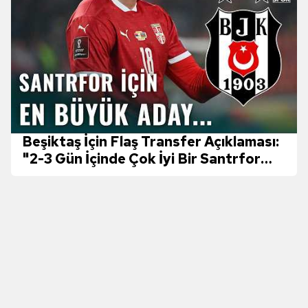
reklam/pazarlama faaliyetlerinin yapılması, amaçlarıyla
sınırlı olarak açık rızanız dahilinde kullanılacaktır.
Çerezlere ilişkin tercihlerinizi aşağıda yer alan panel
vasıtasıyla belirleyebilirsiniz. Çerezlere ilişkin detaylı bilgi
için Ayarlar butonuna tıklayabilir,
Çerez Bilgilendirme
Metnimizi
ziyaret edebilirsiniz.
6698 sayılı Kişisel Verilerin Korunması Kanunu uyarınca
Beşiktaş İçin Flaş Transfer Açıklaması:
hazırlanmış Aydınlatma Metnimizi okumak ve sitemizde
"2-3 Gün İçinde Çok İyi Bir Santrfor
ilgili mevzuata uygun olarak kullanılan çerezlerle ilgili bilgi
Alacak"
almak için lütfen
tıklayınız
.