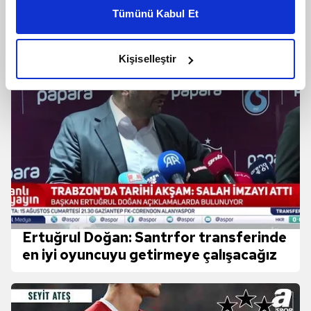
kişiselleştirilmiş reklamlar sunabilir, sayfalarımızda sizlere
Mesafe Kat Etti!
Tümünü Kabul Et
daha iyi reklam deneyimi yaşatabiliriz. Bunu yaparken
amacımızın size daha iyi bir reklam deneyimi sunmak
olduğunu ve sizlere en iyi içerikleri sunabilmek adına
Kişiselleştir
elimizden gelen çabayı gösterdiğimizi ve bu noktada,
reklamların maliyetlerimizi karşılamak noktasında tek gelir
kalemimiz olduğunu sizlere hatırlatmak isteriz.
Her halükârda, kullanıcılar, bu çerezlere izin vermedikleri
takdirde, kullanıcılara hedefli reklamlar
gösterilmeyecektir."
Sizlere daha iyi bir hizmet sunabilmek için İnternet
Sitemizde kendimize ve üçüncü kişilere ait çerezler
kullanılmaktadır. Bu çerezler vasıtasıyla çeşitli kişisel
Ertuğrul Doğan: Santrfor transferinde
verileriniz işlenmekte olup gerekli olan çerezler bilgi
en iyi oyuncuyu getirmeye çalışacağız
toplumu hizmetlerinin sunulması amacıyla
kullanılmaktadır. Diğer çerezler, sitemizin daha işlevsel
kılınması ve kişiselleştirilmesi ve sizlere yönelik