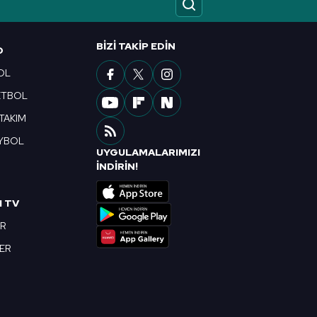
ak ve sitemizde ilgili
BIZI TAKIP EDIN
O
OL
ETBOL
 TAKIM
YBOL
UYGULAMALARIMIZI
R
İNDİRİN!
I TV
OR
BER