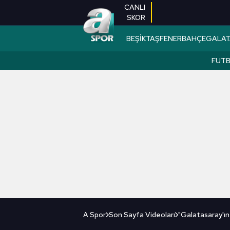
CANLI
SKOR
BEŞİKTAŞ
FENERBAHÇE
GALAT
FUT
A Spor
Son Sayfa Videoları
"Galatasaray'ın