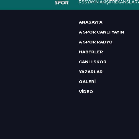
RSS
YAYIN AKIŞI
FREKANSLAR
6698 sayılı Kişisel Verilerin 
mevzuata uygun olarak kullanılan
ANASAYFA
A SPOR CANLI YAYIN
A SPOR RADYO
HABERLER
CANLI SKOR
YAZARLAR
GALERİ
VİDEO