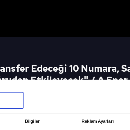
ransfer Edeceği 10 Numara, S
rudan Etkileyecek" / A Spor
ği 10 Numara, Sané'nin Performansını Doğrudan E
ube Canlı Yayın İçin Tıkla
8/2023
Bilgiler
Reklam Ayarları