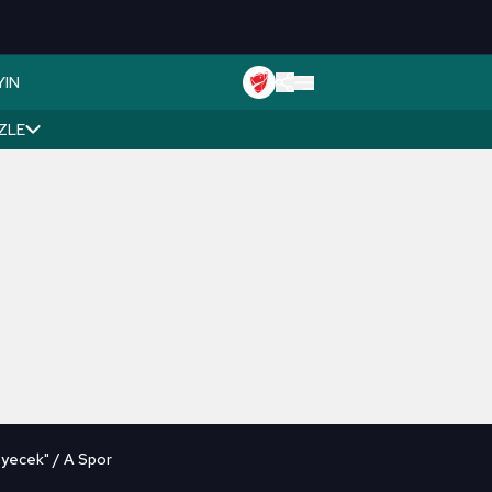
YIN
İZLE
eyecek" / A Spor