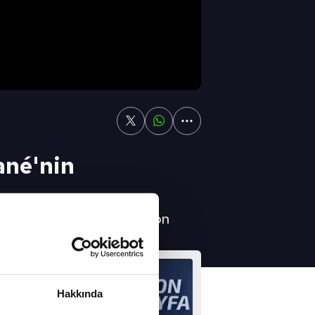
ané'nin
tkileyecek" / A Spor / Son
Hakkında