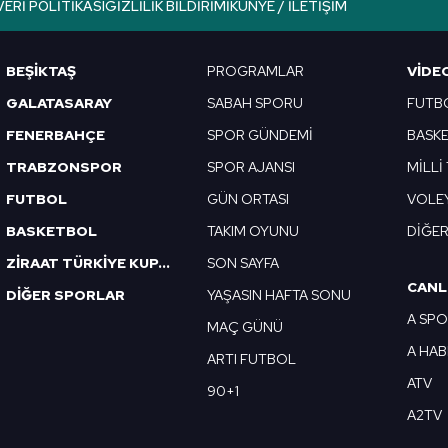
VERI POLITIKASI
GIZLILIK BILDIRIMI
KÜNYE / İLETIŞIM
Korunması Kanunu uyarınca hazırlanmış Aydınlatma Metnimizi okum
 çerezlerle ilgili bilgi almak için lütfen
tıklayınız
.
BEŞİKTAŞ
PROGRAMLAR
VIDE
GALATASARAY
SABAH SPORU
FUTB
FENERBAHÇE
SPOR GÜNDEMİ
BASK
TRABZONSPOR
SPOR AJANSI
MİLLİ
FUTBOL
GÜN ORTASI
VOLE
BASKETBOL
TAKIM OYUNU
DİĞE
ZİRAAT TÜRKİYE KUPASI
SON SAYFA
CANL
DİĞER SPORLAR
YAŞASIN HAFTA SONU
A SP
MAÇ GÜNÜ
A HA
ARTI FUTBOL
ATV
90+1
A2TV