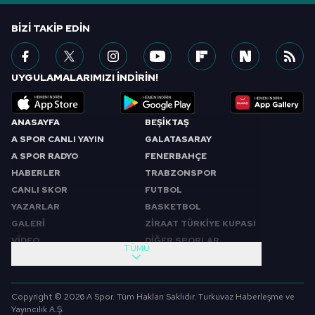
BIZI TAKIP EDIN
UYGULAMALARIMIZI İNDİRİN!
ANASAYFA
BEŞİKTAŞ
A SPOR CANLI YAYIN
GALATASARAY
A SPOR RADYO
FENERBAHÇE
HABERLER
TRABZONSPOR
CANLI SKOR
FUTBOL
YAZARLAR
BASKETBOL
GALERİ
ZİRAAT TÜRKİYE KUPASI
VİDEO
DİĞER SPORLAR
TÜMÜ
PROGRAMLAR
VIDEO
SABAH SPORU
FUTBOL
Copyright © 2026 A Spor. Tüm Hakları Saklıdır. Turkuvaz Haberleşme ve
SPOR GÜNDEMİ
BASKETBOL
Yayıncılık A.Ş.