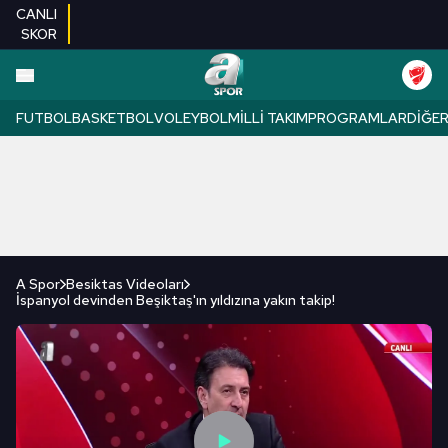
CANLI
SKOR
FUTBOL
BASKETBOL
VOLEYBOL
MILLI TAKIM
PROGRAMLAR
DIĞE
A Spor
Besiktas Videoları
İspanyol devinden Beşiktaş'ın yıldızına yakın takip!