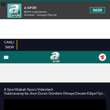
×
A SPOR
İNDİR
Mobil uygulaması
Ücretsiz - Google Play'de
CANLI
SKOR
FUTBOL
BASKETBOL
VOLEYBOL
MILLI TAKIM
PROGRAMLAR
DIĞE
A Spor
Sabah Sporu Videoları
Galatasaray'da Jhon Duran Gündem Olmaya Devam Ediyor! İşte Transfer Gelişmesindeki Son Durum