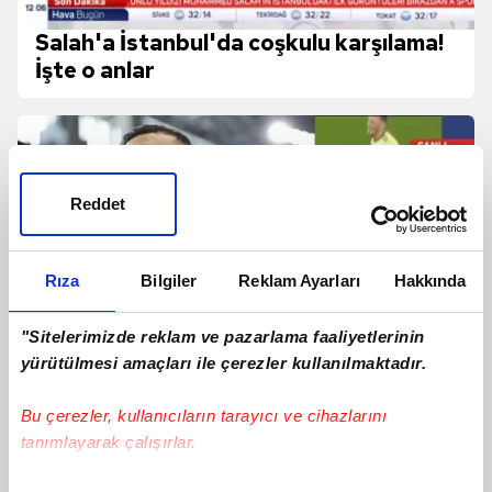
Salah'a İstanbul'da coşkulu karşılama!
İşte o anlar
Reddet
Rıza
Bilgiler
Reklam Ayarları
Hakkında
"Sitelerimizde reklam ve pazarlama faaliyetlerinin
yürütülmesi amaçları ile çerezler kullanılmaktadır.
Bu çerezler, kullanıcıların tarayıcı ve cihazlarını
tanımlayarak çalışırlar.
Ertuğrul Doğan'dan Mohamed Salah
transferi sonrası ilk açıklamalar!