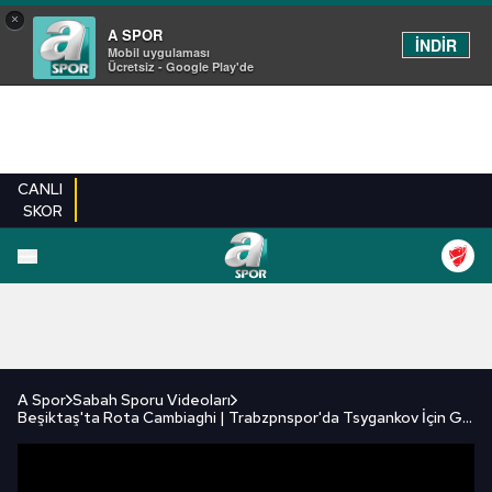
×
A SPOR
İNDİR
Mobil uygulaması
Ücretsiz - Google Play'de
CANLI
SKOR
FUTBOL
BASKETBOL
VOLEYBOL
MILLI TAKIM
PROGRAMLAR
DIĞE
A Spor
Sabah Sporu Videoları
Beşiktaş'ta Rota Cambiaghi | Trabzpnspor'da Tsygankov İçin Geri Sayım