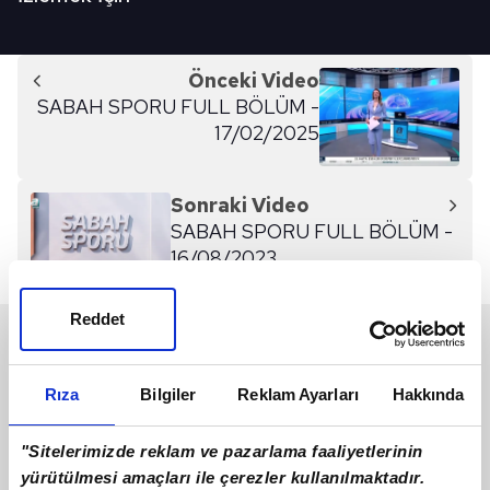
Önceki Video
SABAH SPORU FULL BÖLÜM -
17/02/2025
Sonraki Video
SABAH SPORU FULL BÖLÜM -
16/08/2023
Reddet
SON 24 SAAT
Rıza
Bilgiler
Reklam Ayarları
Hakkında
"Sitelerimizde reklam ve pazarlama faaliyetlerinin
yürütülmesi amaçları ile çerezler kullanılmaktadır.