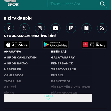
BIZI TAKIP EDIN
UYGULAMALARIMIZI İNDİRİN!
ANASAYFA
BEŞİKTAŞ
A SPOR CANLI YAYIN
GALATASARAY
A SPOR RADYO
FENERBAHÇE
HABERLER
TRABZONSPOR
CANLI SKOR
FUTBOL
YAZARLAR
BASKETBOL
GALERİ
ZİRAAT TÜRKİYE KUPASI
VİDEO
DİĞER SPORLAR
TÜMÜ
PROGRAMLAR
VIDEO