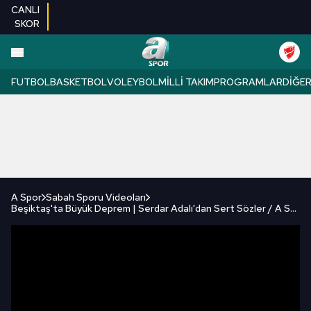
CANLI
SKOR
FUTBOL
BASKETBOL
VOLEYBOL
MILLI TAKIM
PROGRAMLAR
DIĞE
A Spor
Sabah Sporu Videoları
Beşiktaş'ta Büyük Deprem | Serdar Adalı'dan Sert Sözler / A Spor / Sabah Sporu / 28.11.2024