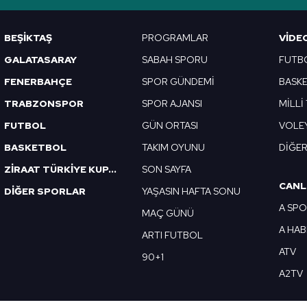
Korunması Kanunu uyarınca hazırlanmış Aydınlatma Metnimizi okum
 çerezlerle ilgili bilgi almak için lütfen
tıklayınız
.
BEŞİKTAŞ
PROGRAMLAR
VIDE
GALATASARAY
SABAH SPORU
FUTB
FENERBAHÇE
SPOR GÜNDEMİ
BASK
TRABZONSPOR
SPOR AJANSI
MİLLİ
FUTBOL
GÜN ORTASI
VOLE
BASKETBOL
TAKIM OYUNU
DİĞE
ZİRAAT TÜRKİYE KUPASI
SON SAYFA
CANL
DİĞER SPORLAR
YAŞASIN HAFTA SONU
A SP
MAÇ GÜNÜ
A HA
ARTI FUTBOL
ATV
90+1
A2TV