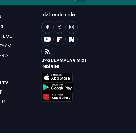
ak ve sitemizde ilgili
BIZI TAKIP EDIN
O
OL
ETBOL
 TAKIM
YBOL
UYGULAMALARIMIZI
R
İNDİRİN!
I TV
OR
BER