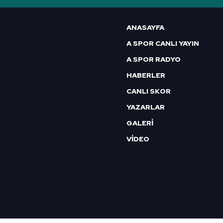
6698 sayılı Kişisel Verilerin 
mevzuata uygun olarak kullanılan
ANASAYFA
A SPOR CANLI YAYIN
A SPOR RADYO
HABERLER
CANLI SKOR
YAZARLAR
GALERİ
VİDEO