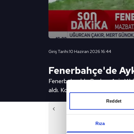
Giriş Tarihi:
10 Haziran 2026 16:44
Fenerbahçe'de Ay
Fenerbahçe'de Başkan Aziz Yıldı
aldı. Konuyla ilgili detayları A 
Reddet
Önc
Fenerbahçe'ye Mauro Icar
Rıza