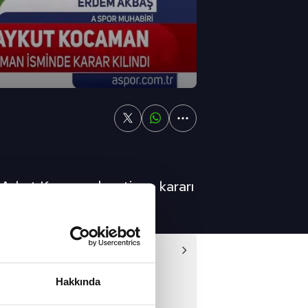
e Aykut Kocaman'ı getirme kararı
Video
'de flaş Serhou Guirassy
Hakkında