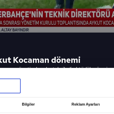
kut Kocaman dönemi
rım ve yönetim kurulu, teknik direktörlük görevin
Spor muhabiri Erdem Akbaş aktardı.
eki Video
Sonraki 
di önerisi!
Fenerbahçe
gelişmesi!
Bilgiler
Reklam Ayarları