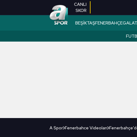
CANLI
SKOR
BEŞİKTAŞ
FENERBAHÇE
GALAT
FUT
A Spor
Fenerbahce Videoları
Fenerbahçe'd