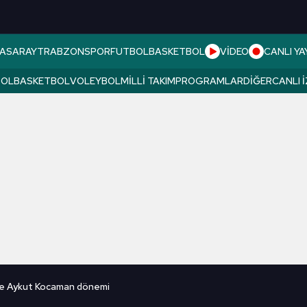
ASARAY
TRABZONSPOR
FUTBOL
BASKETBOL
VİDEO
CANLI YA
BOL
BASKETBOL
VOLEYBOL
MILLI TAKIM
PROGRAMLAR
DIĞER
CANLI 
e Aykut Kocaman dönemi