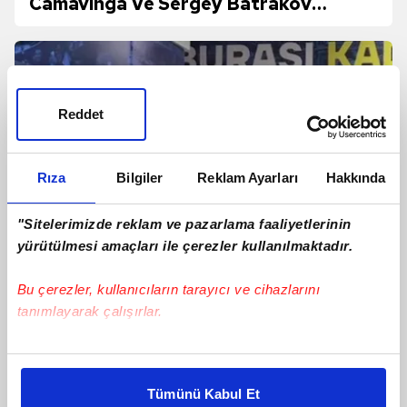
Camavinga Ve Sergey Batrakov
Hamlesi!
Reddet
Rıza
Bilgiler
Reklam Ayarları
Hakkında
"Sitelerimizde reklam ve pazarlama faaliyetlerinin
yürütülmesi amaçları ile çerezler kullanılmaktadır.
Bu çerezler, kullanıcıların tarayıcı ve cihazlarını
tanımlayarak çalışırlar.
Jayden Oosterwolde'den sakatlığı için
yanıt!
Bu çerezlere izin vermeniz halinde sizlere özel
kişiselleştirilmiş reklamlar sunabilir, sayfalarımızda sizlere
Tümünü Kabul Et
daha iyi reklam deneyimi yaşatabiliriz. Bunu yaparken