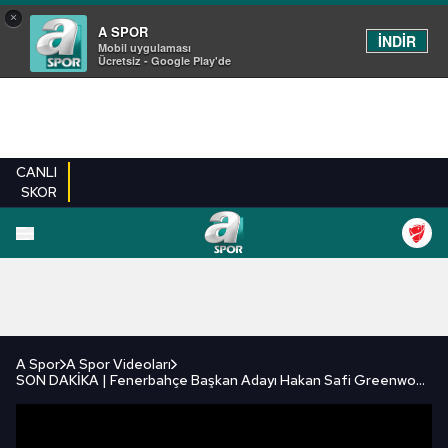
×
A SPOR
İNDİR
Mobil uygulaması
Ücretsiz - Google Play'de
CANLI
SKOR
FUTBOL
BASKETBOL
VOLEYBOL
MILLI TAKIM
PROGRAMLAR
DIĞE
A Spor
A Spor Videoları
SON DAKİKA | Fenerbahçe Başkan Adayı Hakan Safi Greenwood'u Açıkladı!