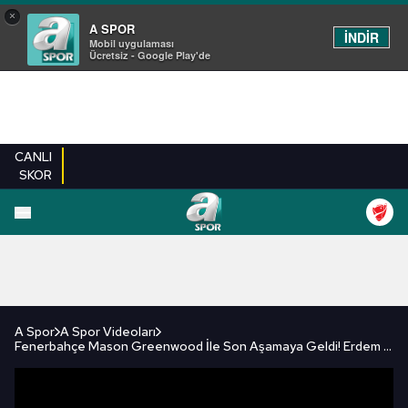
×
A SPOR
İNDİR
Mobil uygulaması
Ücretsiz - Google Play'de
CANLI
SKOR
FUTBOL
BASKETBOL
VOLEYBOL
MILLI TAKIM
PROGRAMLAR
DIĞE
A Spor
A Spor Videoları
Fenerbahçe Mason Greenwood İle Son Aşamaya Geldi! Erdem Akbaş Transferdeki Sıcak Gelişmeyi Açıkladı