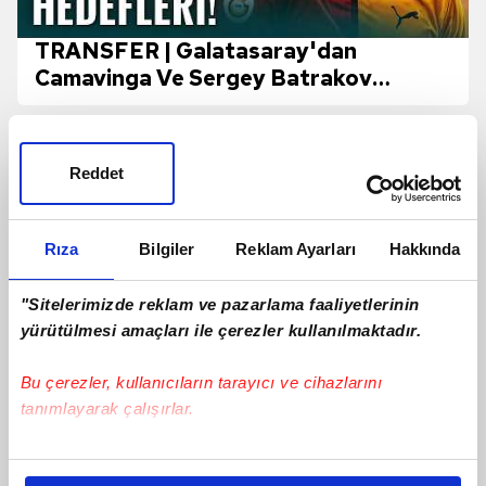
TRANSFER | Galatasaray'dan
Camavinga Ve Sergey Batrakov
Hamlesi!
Reddet
Rıza
Bilgiler
Reklam Ayarları
Hakkında
"Sitelerimizde reklam ve pazarlama faaliyetlerinin
yürütülmesi amaçları ile çerezler kullanılmaktadır.
Bu çerezler, kullanıcıların tarayıcı ve cihazlarını
tanımlayarak çalışırlar.
Jayden Oosterwolde'den sakatlığı için
Bu çerezlere izin vermeniz halinde sizlere özel
yanıt!