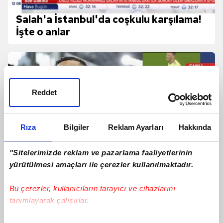
Salah'a İstanbul'da coşkulu karşılama!
İşte o anlar
Reddet
Rıza
Bilgiler
Reklam Ayarları
Hakkında
"Sitelerimizde reklam ve pazarlama faaliyetlerinin
yürütülmesi amaçları ile çerezler kullanılmaktadır.
Bu çerezler, kullanıcıların tarayıcı ve cihazlarını
tanımlayarak çalışırlar.
Ertuğrul Doğan'dan Mohamed Salah
transferi sonrası ilk açıklamalar!