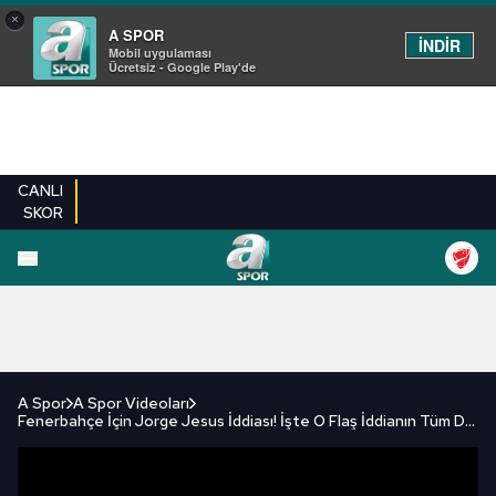
×
A SPOR
İNDİR
Mobil uygulaması
Ücretsiz - Google Play'de
CANLI
SKOR
FUTBOL
BASKETBOL
VOLEYBOL
MILLI TAKIM
PROGRAMLAR
DIĞE
A Spor
A Spor Videoları
Fenerbahçe İçin Jorge Jesus İddiası! İşte O Flaş İddianın Tüm Detayları