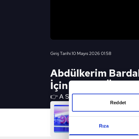
Giriş Tarihi:
10 Mayıs 2026 01:58
Abdülkerim Barda
İçin de Çok Özel O
👉 A SPOR YouTube Canlı Yayın 
Reddet
Rıza