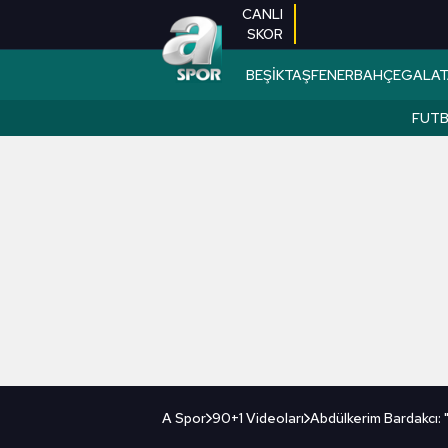
CANLI
SKOR
BEŞİKTAŞ
FENERBAHÇE
GALAT
FUT
A Spor
90+1 Videoları
Abdülkerim Bardakcı: