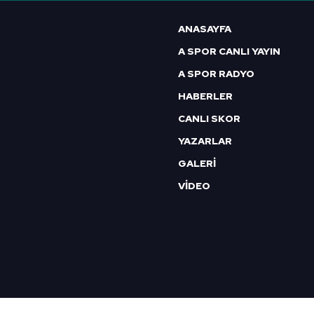
6698 sayılı Kişisel Verilerin 
ANASAYFA
mevzuata uygun olarak kullanılan
A SPOR CANLI YAYIN
A SPOR RADYO
HABERLER
CANLI SKOR
YAZARLAR
GALERİ
VİDEO