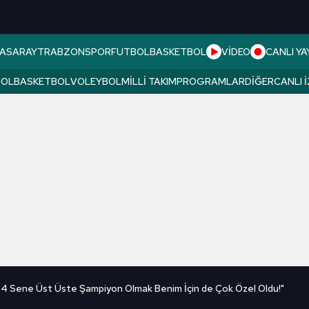
ASARAY
TRABZONSPOR
FUTBOL
BASKETBOL
VİDEO
CANLI YA
BOL
BASKETBOL
VOLEYBOL
MILLI TAKIM
PROGRAMLAR
DIĞER
CANLI 
 "4 Sene Üst Üste Şampiyon Olmak Benim İçin de Çok Özel Oldu!"