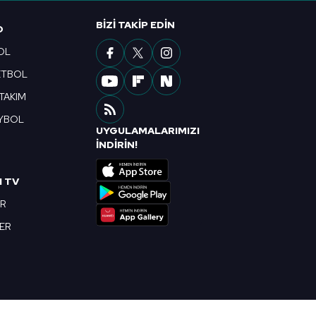
ak ve sitemizde ilgili
BIZI TAKIP EDIN
O
OL
ETBOL
 TAKIM
YBOL
UYGULAMALARIMIZI
R
İNDİRİN!
I TV
OR
BER