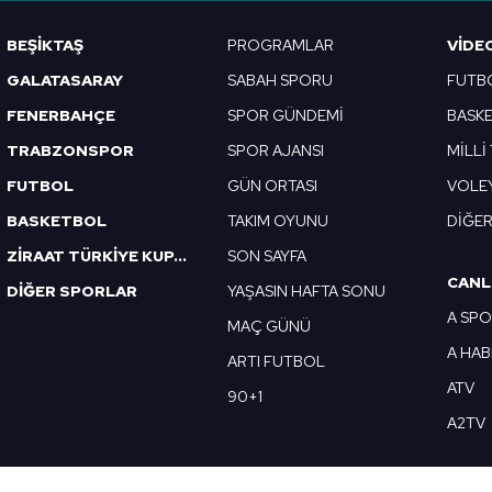
Korunması Kanunu uyarınca hazırlanmış Aydınlatma Metnimizi okum
BEŞİKTAŞ
PROGRAMLAR
VIDE
 çerezlerle ilgili bilgi almak için lütfen
tıklayınız
.
GALATASARAY
SABAH SPORU
FUTB
FENERBAHÇE
SPOR GÜNDEMİ
BASK
TRABZONSPOR
SPOR AJANSI
MİLLİ
FUTBOL
GÜN ORTASI
VOLE
BASKETBOL
TAKIM OYUNU
DİĞE
ZİRAAT TÜRKİYE KUPASI
SON SAYFA
CANL
DİĞER SPORLAR
YAŞASIN HAFTA SONU
A SP
MAÇ GÜNÜ
A HA
ARTI FUTBOL
ATV
90+1
A2TV