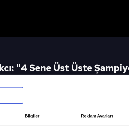
kcı: "4 Sene Üst Üste Şampi
ldu!"
İçin Tıkla
Bilgiler
Reklam Ayarları