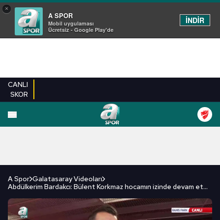
×
A SPOR
İNDİR
Mobil uygulaması
Ücretsiz - Google Play'de
CANLI
SKOR
FUTBOL
BASKETBOL
VOLEYBOL
MILLI TAKIM
PROGRAMLAR
DIĞE
A Spor
Galatasaray Videoları
Abdülkerim Bardakcı: Bülent Korkmaz hocamın izinde devam etmek istiyorum!