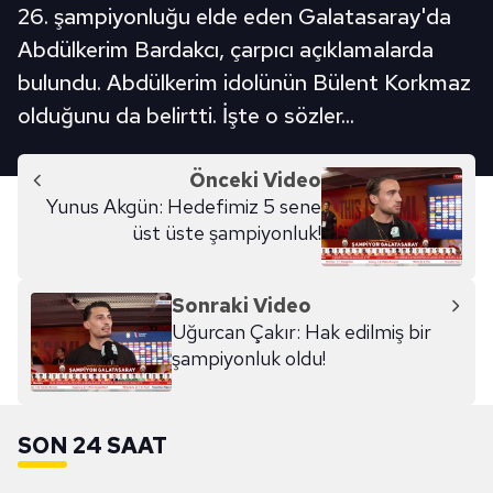
26. şampiyonluğu elde eden Galatasaray'da
Abdülkerim Bardakcı, çarpıcı açıklamalarda
bulundu. Abdülkerim idolünün Bülent Korkmaz
olduğunu da belirtti. İşte o sözler...
Önceki Video
Yunus Akgün: Hedefimiz 5 sene
üst üste şampiyonluk!
Sonraki Video
Uğurcan Çakır: Hak edilmiş bir
şampiyonluk oldu!
SON 24 SAAT