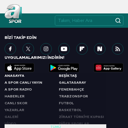
BIZI TAKIP EDIN
UYGULAMALARIMIZI İNDİRİN!
ANASAYFA
BEŞİKTAŞ
A SPOR CANLI YAYIN
GALATASARAY
A SPOR RADYO
FENERBAHÇE
HABERLER
TRABZONSPOR
CANLI SKOR
FUTBOL
YAZARLAR
BASKETBOL
GALERİ
ZİRAAT TÜRKİYE KUPASI
VİDEO
DİĞER SPORLAR
TÜMÜ