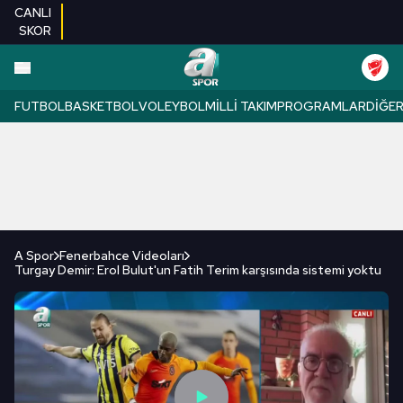
CANLI
SKOR
FUTBOL
BASKETBOL
VOLEYBOL
MILLI TAKIM
PROGRAMLAR
DIĞE
A Spor
Fenerbahce Videoları
Turgay Demir: Erol Bulut'un Fatih Terim karşısında sistemi yoktu