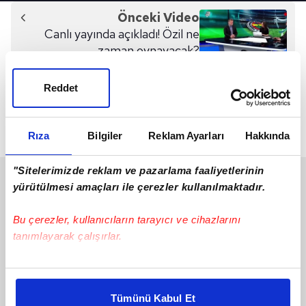
Önceki Video
Canlı yayında açıkladı! Özil ne
zaman oynayacak?
Reddet
Sonraki Video
Serdar'ın Donk'a müdahalesi
penaltı mı? Usta isimler
Rıza
Bilgiler
Reklam Ayarları
Hakkında
yorumladı
"Sitelerimizde reklam ve pazarlama faaliyetlerinin
SON 24 SAAT
yürütülmesi amaçları ile çerezler kullanılmaktadır.
Bu çerezler, kullanıcıların tarayıcı ve cihazlarını
tanımlayarak çalışırlar.
Bu çerezlere izin vermeniz halinde sizlere özel
kişiselleştirilmiş reklamlar sunabilir, sayfalarımızda sizlere
Tümünü Kabul Et
daha iyi reklam deneyimi yaşatabiliriz. Bunu yaparken