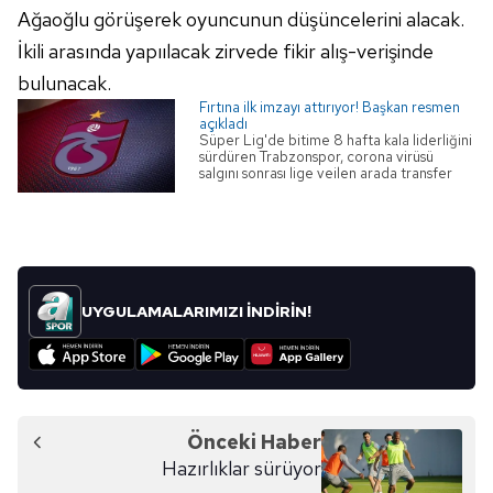
6698 sayılı Kişisel Verilerin Korunması Kanunu uyarınca
Ağaoğlu görüşerek oyuncunun düşüncelerini alacak.
hazırlanmış Aydınlatma Metnimizi okumak ve sitemizde
İkili arasında yapıılacak zirvede fikir alış-verişinde
ilgili mevzuata uygun olarak kullanılan çerezlerle ilgili bilgi
bulunacak.
almak için lütfen
tıklayınız
.
Fırtına ilk imzayı attırıyor! Başkan resmen
açıkladı
Süper Lig'de bitime 8 hafta kala liderliğini
sürdüren Trabzonspor, corona virüsü
salgını sonrası lige veilen arada transfer
çalışmalarını hızlandırdı. Dört koldan
oyuncu arayışlarını sürdüren bordo-
mavililer, Galatasaray ve Başakşehir'in de
ilgilendiği genç yıldızın transferinde mutlu
sona ulaştı. İşte detaylar...
UYGULAMALARIMIZI İNDİRİN!
Önceki Haber
Hazırlıklar sürüyor