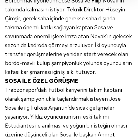
Bordo-mavili yönetim Jose Sosa ve Filip Novak'ın
takdirde, kullanıcılara hedefli reklamlar
takımda kalmasını istiyor. Teknik Direktör Hüseyin
gösterilmeyecektir."
Çimşir, gerek saha içinde gerekse saha dışında
takıma önemli katkı sağlayan kaptan Sosa ve
Sizlere daha iyi bir hizmet sunabilmek için İnternet
savunmada önemli işlere imza atan Novak'ın gelecek
Sitemizde kendimize ve üçüncü kişilere ait çerezler
kullanılmaktadır. Bu çerezler vasıtasıyla çeşitli kişisel
sezon da kadroda görmeyi arzuluyor. İki oyuncuyla
verileriniz işlenmekte olup gerekli olan çerezler bilgi
transfer görüşmelerine yeniden start verecek olan
toplumu hizmetlerinin sunulması amacıyla
bordo-mavili kulüp şampiyonluk yolunda oyuncuların
kullanılmaktadır. Diğer çerezler, sitemizin daha işlevsel
kafası karışmaması için işi sıkı tutuyor.
kılınması ve kişiselleştirilmesi ve sizlere yönelik
reklam/pazarlama faaliyetlerinin yapılması, amaçlarıyla
SOSA İLE ÖZEL GÖRÜŞME
sınırlı olarak açık rızanız dahilinde kullanılacaktır.
Trabzonspor'daki futbol kariyerini takım kaptanı
olarak şampiyonlukla taçlandırmak isteyen Jose
Çerezlere ilişkin tercihlerinizi aşağıda yer alan panel
Sosa ile ilgili ülkesi Arjantin'de sıcak gelişmeler
vasıtasıyla belirleyebilirsiniz. Çerezlere ilişkin detaylı bilgi
yaşanıyor. Yıldız oyuncunun ismi eski takımı
için Ayarlar butonuna tıklayabilir,
Çerez Bilgilendirme
Metnimizi
ziyaret edebilirsiniz.
Estudiantes ile anılması ve yoğun bir isteğin olması
üzerine düşünceli olan Sosa ile başkan Ahmet