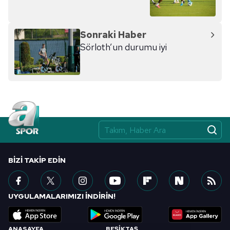
Sonraki Haber
Sörloth’un durumu iyi
BIZI TAKIP EDIN
UYGULAMALARIMIZI İNDİRİN!
ANASAYFA
BEŞİKTAŞ