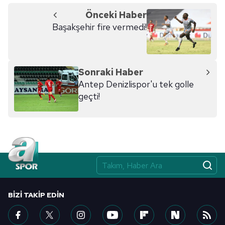
Önceki Haber
Başakşehir fire vermedi!
Sonraki Haber
Antep Denizlispor'u tek golle
geçti!
BIZI TAKIP EDIN