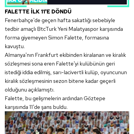
FALETTE İLK 11'E DÖNDÜ
6698 sayılı Kişisel Verilerin Korunması Kanunu uyarınca
Fenerbahçe'de geçen hafta sakatlığı sebebiyle
hazırlanmış Aydınlatma Metnimizi okumak ve sitemizde
ilgili mevzuata uygun olarak kullanılan çerezlerle ilgili bilgi
tedbir amaçlı BtcTurk Yeni Malatyaspor karşısında
almak için lütfen
tıklayınız
.
forma giyemeyen Simon Falette, formasına
kavuştu.
Almanya'nın Frankfurt ekibinden kiralanan ve kiralık
sözleşmesi sona eren Falette'yi kulübünün geri
istediği iddia edilmiş, sarı-lacivertli kulüp, oyuncunun
kiralık sözleşmesinin sezon bitene kadar geçerli
olduğunu açıklamıştı.
Falette, bu gelişmelerin ardından Göztepe
karşısında 11'de şans buldu.