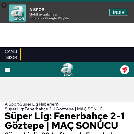
×
A SPOR
İNDİR
Mobil uygulaması
Ücretsiz - Google Play'de
CANLI
SKOR
A Spor
Süper Lig Haberleri
Süper Lig: Fenerbahçe 2-1 Göztepe | MAÇ SONUCU
Süper Lig: Fenerbahçe 2-1
Göztepe | MAÇ SONUCU