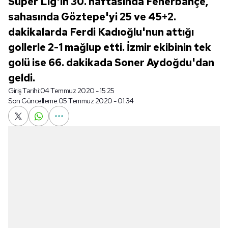
Süper Lig'in 30. haftasında Fenerbahçe,
sahasında Göztepe'yi 25 ve 45+2.
dakikalarda Ferdi Kadıoğlu'nun attığı
gollerle 2-1 mağlup etti. İzmir ekibinin tek
golü ise 66. dakikada Soner Aydoğdu'dan
geldi.
Giriş Tarihi:
04 Temmuz 2020 - 15:25
Son Güncelleme:
05 Temmuz 2020 - 01:34