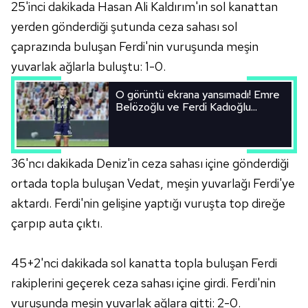
25'inci dakikada Hasan Ali Kaldırım'ın sol kanattan
yerden gönderdiği şutunda ceza sahası sol
çaprazında buluşan Ferdi'nin vuruşunda meşin
yuvarlak ağlarla buluştu: 1-0.
O görüntü ekrana yansımadı! Emre
Belözoğlu ve Ferdi Kadıoğlu...
36'ncı dakikada Deniz'in ceza sahası içine gönderdiği
ortada topla buluşan Vedat, meşin yuvarlağı Ferdi'ye
aktardı. Ferdi'nin gelişine yaptığı vuruşta top direğe
çarpıp auta çıktı.
45+2'nci dakikada sol kanatta topla buluşan Ferdi
rakiplerini geçerek ceza sahası içine girdi. Ferdi'nin
vuruşunda meşin yuvarlak ağlara gitti: 2-0.