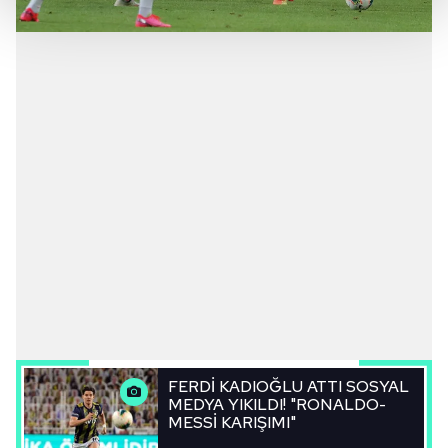
Her halükârda, kullanıcılar, bu çerezlere izin vermedikleri
takdirde, kullanıcılara hedefli reklamlar
gösterilmeyecektir."
Sizlere daha iyi bir hizmet sunabilmek için İnternet
Sitemizde kendimize ve üçüncü kişilere ait çerezler
kullanılmaktadır. Bu çerezler vasıtasıyla çeşitli kişisel
verileriniz işlenmekte olup gerekli olan çerezler bilgi
toplumu hizmetlerinin sunulması amacıyla
kullanılmaktadır. Diğer çerezler, sitemizin daha işlevsel
kılınması ve kişiselleştirilmesi ve sizlere yönelik
reklam/pazarlama faaliyetlerinin yapılması, amaçlarıyla
sınırlı olarak açık rızanız dahilinde kullanılacaktır.
Çerezlere ilişkin tercihlerinizi aşağıda yer alan panel
FERDİ KADIOĞLU ATTI SOSYAL
vasıtasıyla belirleyebilirsiniz. Çerezlere ilişkin detaylı bilgi
MEDYA YIKILDI! "RONALDO-
için Ayarlar butonuna tıklayabilir,
Çerez Bilgilendirme
MESSİ KARIŞIMI"
Metnimizi
ziyaret edebilirsiniz.