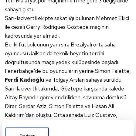
Yeni Malatyaspor maçının ilk 11'ine göre 3 değişiklikle
sahaya çıktı.
Sarı-lacivertli ekipte sakatlığı bulunan Mehmet Ekici
ile cezalı Garry Rodrigues Göztepe maçının
kadrosunda yer almadı.
Bu iki futbolcunun yanı sıra Brezilyalı orta saha
oyuncusu Jailson da teknik heyetin tercihi
doğrultusunda maça yedek kulübesinde başladı.
Fenerbahçe'de bu oyuncuların yerine Simon Falette,
Ferdi Kadıoğlu
ve Tolgay Arslan sahaya sürüldü.
Sarı-lacivertli takımda, Göztepe karşısında kalede
Altay Bayındır görevlendirilirken, savunma dörtlüsü
Dirar, Serdar Aziz, Simon Falette ve Hasan Ali
Kaldırım'dan oluştu. Orta sahada Luiz Gustavo,
Tolgay Arslan ve Ozan Tufan'a şans tanınırken,
kenarlarda Ferdi Kadıoğlu ve Deniz Türüç görev aldı.