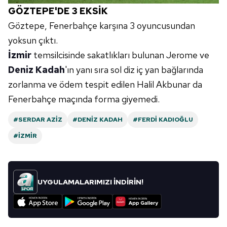
GÖZTEPE'DE 3 EKSİK
Göztepe, Fenerbahçe karşına 3 oyuncusundan
yoksun çıktı.
İzmir
temsilcisinde sakatlıkları bulunan Jerome ve
Deniz Kadah
'ın yanı sıra sol diz iç yan bağlarında
zorlanma ve ödem tespit edilen Halil Akbunar da
Fenerbahçe maçında forma giyemedi.
#SERDAR AZIZ
#DENIZ KADAH
#FERDI KADIOĞLU
#İZMIR
UYGULAMALARIMIZI İNDİRİN!