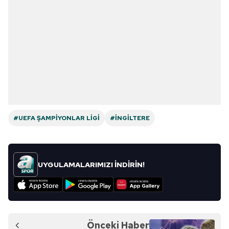
#UEFA ŞAMPIYONLAR LIGI
#İNGILTERE
UYGULAMALARIMIZI İNDİRİN!
Önceki Haber