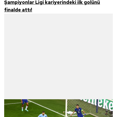
Şampiyonlar Ligi kariyerindeki ilk golünü
finalde attı!