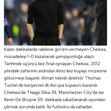
6698 sayılı Kişisel Verilerin Korunması Kanunu uyarınca
hazırlanmış Aydınlatma Metnimizi okumak ve sitemizde
ilgili mevzuata uygun olarak kullanılan çerezlerle ilgili bilgi
almak için lütfen
tıklayınız
.
Kalan dakikalarda rakibine gol izni vermeyen Chelsea,
mücadeleyi 1-0 kazanarak şampiyonluğa ulaştı.
Tarihinde üçüncü kez final oynayan Chelsea, 2012
yılındaki zaferinin ardından ikinci kez kupayı müzesine
götürmeyi başardı. Alman teknik direktör Thomas
Tuchel de kariyerinin ilk Avrupa kupasını kazandı.
Chelsea'de Thiago Silva 39, Manchester City'de ise
Kevin De Bruyne 59. dakikada sakatlanarak oyundan
çıkmak zorunda kaldı. İki futbolcu da sahadan