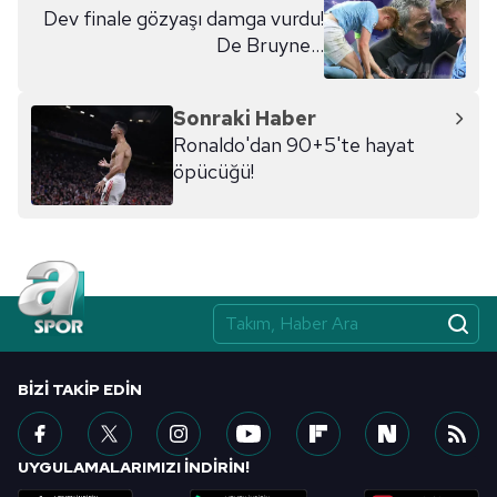
Dev finale gözyaşı damga vurdu!
De Bruyne...
Sonraki Haber
Ronaldo'dan 90+5'te hayat
öpücüğü!
BIZI TAKIP EDIN
UYGULAMALARIMIZI İNDİRİN!