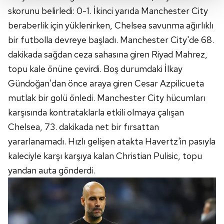
Her halükârda, kullanıcılar, bu çerezlere izin vermedikleri
skorunu belirledi: 0-1. İkinci yarıda Manchester City
takdirde, kullanıcılara hedefli reklamlar
beraberlik için yüklenirken, Chelsea savunma ağırlıklı
gösterilmeyecektir."
bir futbolla devreye başladı. Manchester City'de 68.
dakikada sağdan ceza sahasına giren Riyad Mahrez,
Sizlere daha iyi bir hizmet sunabilmek için İnternet
topu kale önüne çevirdi. Boş durumdaki İlkay
Sitemizde kendimize ve üçüncü kişilere ait çerezler
kullanılmaktadır. Bu çerezler vasıtasıyla çeşitli kişisel
Gündoğan'dan önce araya giren Cesar Azpilicueta
verileriniz işlenmekte olup gerekli olan çerezler bilgi
mutlak bir golü önledi. Manchester City hücumları
toplumu hizmetlerinin sunulması amacıyla
karşısında kontrataklarla etkili olmaya çalışan
kullanılmaktadır. Diğer çerezler, sitemizin daha işlevsel
Chelsea, 73. dakikada net bir fırsattan
kılınması ve kişiselleştirilmesi ve sizlere yönelik
reklam/pazarlama faaliyetlerinin yapılması, amaçlarıyla
yararlanamadı. Hızlı gelişen atakta Havertz'in pasıyla
sınırlı olarak açık rızanız dahilinde kullanılacaktır.
kaleciyle karşı karşıya kalan Christian Pulisic, topu
yandan auta gönderdi.
Çerezlere ilişkin tercihlerinizi aşağıda yer alan panel
vasıtasıyla belirleyebilirsiniz. Çerezlere ilişkin detaylı bilgi
için Ayarlar butonuna tıklayabilir,
Çerez Bilgilendirme
Metnimizi
ziyaret edebilirsiniz.