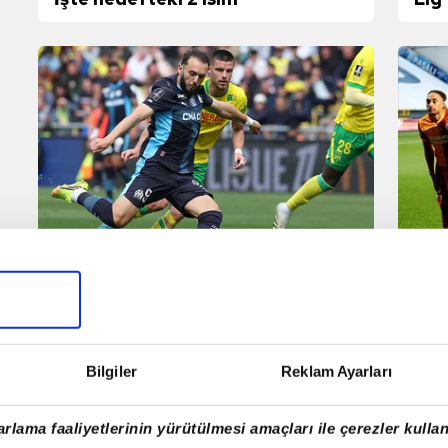
Galatasaray'a Cezayirli gol
Gal
makinesi! İşte teklif edilecek
Oyu
bonservis ücreti
Bilgiler
Reklam Ayarları
rlama faaliyetlerinin yürütülmesi amaçları ile çerezler kullan