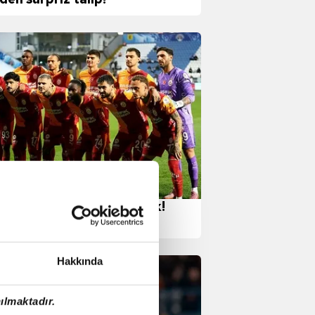
atasaray'da çifte sakatlık!
na devam edemediler
Hakkında
ılmaktadır.