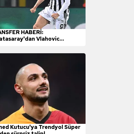
NSFER HABERİ:
atasaray'dan Vlahovic
prizi! Herkes Beşiktaş ve
erbahçe derken...
ed Kutucu'ya Trendyol Süper
den sürpriz talip!