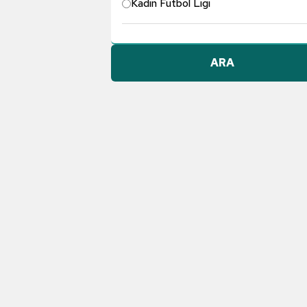
Kadın Futbol Ligi
Pendikspor
ARA
Göztepe A.Ş.
Konyaspor
Dünyadan Futbol
TFF 1. Lig
Galatasaray
Gençlerbirliği