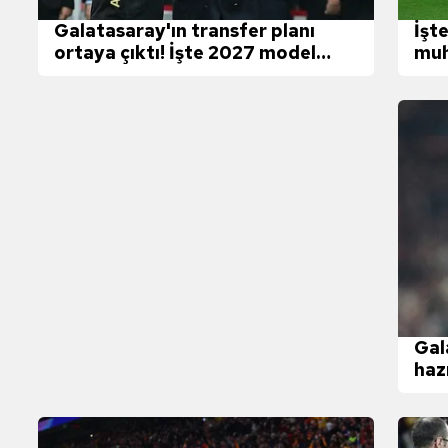
 çerezlerle ilgili bilgi almak için lütfen
tıklayınız
.
Galatasaray'ın transfer planı
İşt
ortaya çıktı! İşte 2027 model
muh
Cimbom
fut
Gal
haz
tali