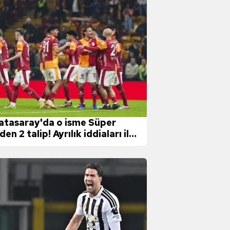
atasaray'da o isme Süper
den 2 talip! Ayrılık iddiaları ile
ndemdeydi