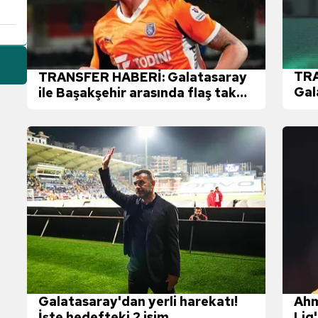
TRA
TRANSFER HABERİ: Galatasaray
Gal
ile Başakşehir arasında flaş takas!
sür
Bertuğ Yıldırım'a karşılık...
Fen
Galatasaray'dan yerli harekatı!
Ahm
İşte hedefteki 2 isim
Lig'