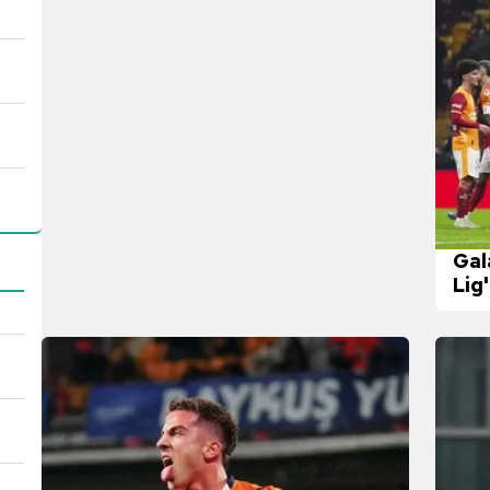
Gal
Lig'
gü