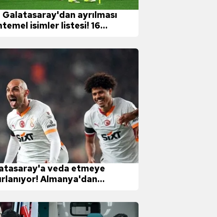
e Galatasaray'dan ayrılması
temel isimler listesi! 16
bolcu birden...
atasaray'a veda etmeye
ırlanıyor! Almanya'dan
pleri var