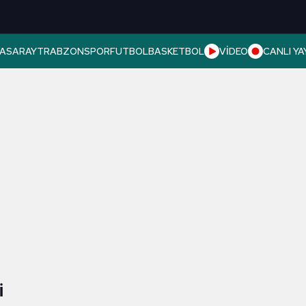
ASARAY
TRABZONSPOR
FUTBOL
BASKETBOL
VİDEO
CANLI YA
I