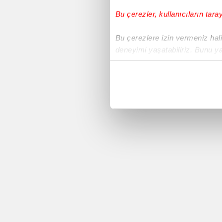
Bu çerezler, kullanıcıların tara
Voleybol
Bu çerezlere izin vermeniz halin
deneyimi yaşatabiliriz. Bunu y
Süper Lig
içerikleri sunabilmek adına el
noktasında tek gelir kalemimiz 
Avrupa Ligi
Her halükârda, kullanıcılar, bu 
Yeni Malatyaspor
Sizlere daha iyi bir hizmet sun
çerezler vasıtasıyla çeşitli kiş
Basketbol
amacıyla kullanılmaktadır. Diğer
reklam/pazarlama faaliyetlerinin
Sivasspor
Çerezlere ilişkin tercihlerinizi 
butonuna tıklayabilir,
Çerez Bi
Copa America 2016
6698 sayılı Kişisel Verilerin 