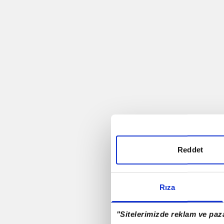
Trabzonspor
Futbol
Rio - 2016
Antalyaspor A.Ş.
Rizespor
Reddet
Samsunspor
Rıza
Denizlispor
"Sitelerimizde reklam ve paza
Milli Takım