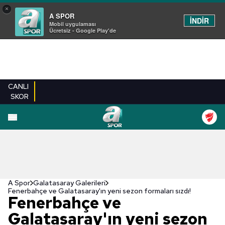
×
A SPOR
İNDİR
Mobil uygulaması
Ücretsiz - Google Play'de
CANLI
SKOR
EN YENILER
BEŞIKTAŞ
FENERBAHÇE
GALATASARAY
TRABZONSPO
A Spor
Galatasaray Galerileri
Fenerbahçe ve Galatasaray'ın yeni sezon formaları sızdı!
Fenerbahçe ve
Galatasaray'ın yeni sezon