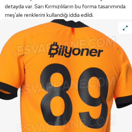
verileriniz işlenmekte olup gerekli olan çerezler bilgi
detayda var. Sarı Kırmızılıların bu forma tasarımında
toplumu hizmetlerinin sunulması amacıyla
meş'ale renklerini kullandığı iddia edildi.
kullanılmaktadır. Diğer çerezler, sitemizin daha işlevsel
kılınması ve kişiselleştirilmesi ve sizlere yönelik
reklam/pazarlama faaliyetlerinin yapılması, amaçlarıyla
sınırlı olarak açık rızanız dahilinde kullanılacaktır.
Çerezlere ilişkin tercihlerinizi aşağıda yer alan panel
vasıtasıyla belirleyebilirsiniz. Çerezlere ilişkin detaylı bilgi
için Ayarlar butonuna tıklayabilir,
Çerez Bilgilendirme
Metnimizi
ziyaret edebilirsiniz.
6698 sayılı Kişisel Verilerin Korunması Kanunu uyarınca
hazırlanmış Aydınlatma Metnimizi okumak ve sitemizde
ilgili mevzuata uygun olarak kullanılan çerezlerle ilgili bilgi
almak için lütfen
tıklayınız
.