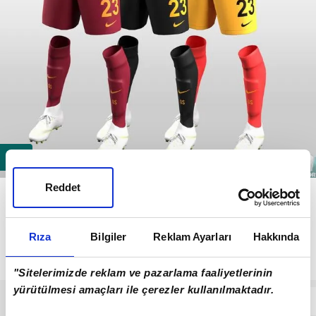
GALATASARAY 3'LÜ SET
Reddet
Galatasaray'ın üçlü setinde klasik parçalı forma iç
saha forması olarak belirlenirken, kırmızı üst siyah
Rıza
Bilgiler
Reklam Ayarları
Hakkında
şort kombini deplasmanda giyilecek. Son olarak
alternatif forma ise üçüncü tercih olacak.
"Sitelerimizde reklam ve pazarlama faaliyetlerinin
yürütülmesi amaçları ile çerezler kullanılmaktadır.