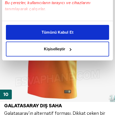
Bu çerezler, kullanıcıların tarayıcı ve cihazlarını
tanımlayarak çalışırlar.
Bu çerezlere izin vermeniz halinde sizlere özel
kişiselleştirilmiş reklamlar sunabilir, sayfalarımızda sizlere
Tümünü Kabul Et
daha iyi reklam deneyimi yaşatabiliriz. Bunu yaparken
amacımızın size daha iyi bir reklam deneyimi sunmak
olduğunu ve sizlere en iyi içerikleri sunabilmek adına
Kişiselleştir
elimizden gelen çabayı gösterdiğimizi ve bu noktada,
reklamların maliyetlerimizi karşılamak noktasında tek gelir
kalemimiz olduğunu sizlere hatırlatmak isteriz.
Her halükârda, kullanıcılar, bu çerezlere izin vermedikleri
takdirde, kullanıcılara hedefli reklamlar
gösterilmeyecektir."
Sizlere daha iyi bir hizmet sunabilmek için İnternet
GALATASARAY DIŞ SAHA
Sitemizde kendimize ve üçüncü kişilere ait çerezler
Galatasaray'ın alternatif forması. Dikkat çeken bir
kullanılmaktadır. Bu çerezler vasıtasıyla çeşitli kişisel