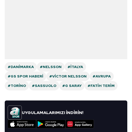
#DANIMARKA
#NELSSON
#İTALYA
#GS SPOR HABERI
#VICTOR NELSSON
#AVRUPA
#TORINO
#SASSUOLO
#G SARAY
#FATIH TERIM
UYGULAMALARIMIZI İNDİRİN!