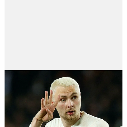
Metnimizi
ziyaret edebilirsiniz.
6698 sayılı Kişisel Verilerin Korunması Kanunu uyarınca
hazırlanmış Aydınlatma Metnimizi okumak ve sitemizde
ilgili mevzuata uygun olarak kullanılan çerezlerle ilgili bilgi
almak için lütfen
tıklayınız
.