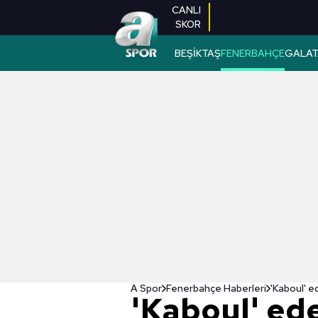
CANLI
SKOR
BEŞİKTAŞ
FENERBAHÇE
GALAT
A Spor
Fenerbahçe Haberleri
'Kaboul' e
'Kaboul' ed