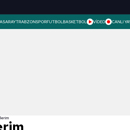
ASARAY
TRABZONSPOR
FUTBOL
BASKETBOL
VİDEO
CANLI YA
derim
erim