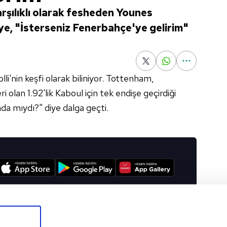
rşılıklı olarak fesheden Younes
e, "İsterseniz Fenerbahçe'ye gelirim"
.
li'nin keşfi olarak biliniyor. Tottenham,
olan 1.92'lik Kaboul için tek endişe geçirdiği
mda mıydı?" diye dalga geçti.
I
Sonraki Haber