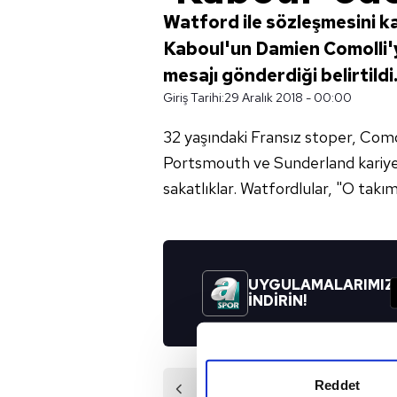
Watford ile sözleşmesini ka
Kaboul'un Damien Comolli'y
mesajı gönderdiği belirtildi
Giriş Tarihi:
29 Aralık 2018 - 00:00
32 yaşındaki Fransız stoper, Comol
Portsmouth ve Sunderland kariyeri 
sakatlıklar. Watfordlular, "O takı
UYGULAMALARIMIZ
İNDİRİN!
Reddet
Önceki Haber