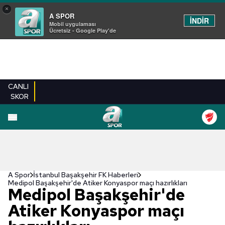
×
A SPOR
İNDİR
Mobil uygulaması
Ücretsiz - Google Play'de
CANLI
SKOR
A Spor
İstanbul Başakşehir FK Haberleri
Medipol Başakşehir'de Atiker Konyaspor maçı hazırlıkları
Medipol Başakşehir'de
Atiker Konyaspor maçı