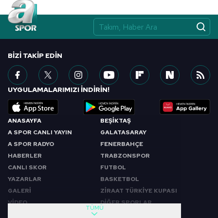
BIZI TAKIP EDIN
UYGULAMALARIMIZI İNDİRİN!
ANASAYFA
BEŞİKTAŞ
A SPOR CANLI YAYIN
GALATASARAY
A SPOR RADYO
FENERBAHÇE
HABERLER
TRABZONSPOR
CANLI SKOR
FUTBOL
YAZARLAR
BASKETBOL
GALERİ
ZİRAAT TÜRKİYE KUPASI
VİDEO
DİĞER SPORLAR
TÜMÜ