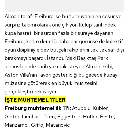
Çerezlere ilişkin tercihlerinizi aşağıda yer alan panel
vasıtasıyla belirleyebilirsiniz. Çerezlere ilişkin detaylı bilgi
Alman tarafı Freiburg ise bu turnuvanın en cesur ve
için Ayarlar butonuna tıklayabilir,
Çerez Bilgilendirme
Metnimizi
ziyaret edebilirsiniz.
sürpriz takımı olarak öne çıkıyor. Kulüp tarihindeki
kupa hasreti bir asırdan fazla bir süreye dayanan
6698 sayılı Kişisel Verilerin Korunması Kanunu uyarınca
Freiburg, kadro derinliği daha dar görünse de kolektif
hazırlanmış Aydınlatma Metnimizi okumak ve sitemizde
oyun disipliniyle dev bütçeli rakiplerini tek tek saf dışı
ilgili mevzuata uygun olarak kullanılan çerezlerle ilgili bilgi
bırakmayı başardı. İstanbul'daki Beşiktaş Park
almak için lütfen
tıklayınız
.
atmosferinde tarih yazmak isteyen Alman ekibi,
Aston Villa'nın favori gösterildiği bu gecede kupayı
müzesine götürerek en büyük mucizesini
gerçekleştirmek istiyor.
İŞTE MUHTEMEL 11'LER
Freiburg muhtemel ilk 11'i:
Atubolu, Kubler,
Ginter, Lienhart, Treu, Eggestein, Hofler, Beste,
Manzambi, Grifo, Matanovic