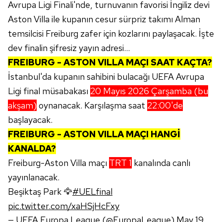
Avrupa Ligi Finali'nde, turnuvanın favorisi İngiliz devi
Aston Villa ile kupanın cesur sürpriz takımı Alman
temsilcisi Freiburg zafer için kozlarını paylaşacak. İşte
dev finalin şifresiz yayın adresi...
FREIBURG - ASTON VILLA MAÇI SAAT KAÇTA?
İstanbul'da kupanın sahibini bulacağı UEFA Avrupa
Ligi final müsabakası
20 Mayıs 2026 Çarşamba (bu
akşam)
oynanacak. Karşılaşma saat
22:00'de
başlayacak.
FREIBURG - ASTON VILLA MAÇI HANGİ
KANALDA?
Freiburg-Aston Villa maçı
TRT 1
kanalında canlı
yayınlanacak.
Beşiktaş Park 🦅
#UELfinal
pic.twitter.com/xaHSjHcFxy
— UEFA Europa League (@EuropaLeague)
May 19,