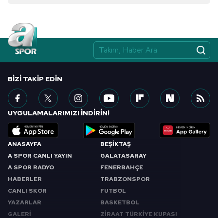
BIZI TAKIP EDIN
UYGULAMALARIMIZI İNDİRİN!
ANASAYFA
BEŞİKTAŞ
A SPOR CANLI YAYIN
GALATASARAY
A SPOR RADYO
FENERBAHÇE
HABERLER
TRABZONSPOR
CANLI SKOR
FUTBOL
YAZARLAR
BASKETBOL
GALERİ
ZİRAAT TÜRKİYE KUPASI