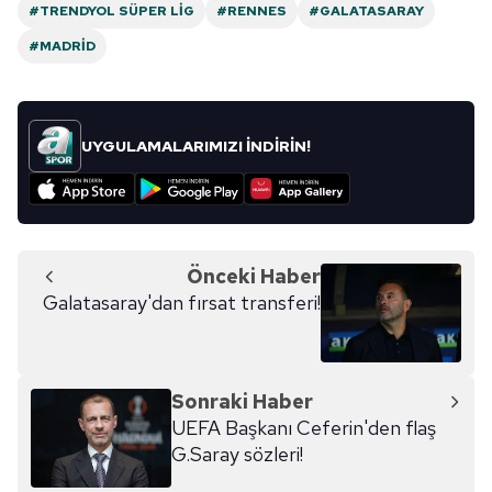
#TRENDYOL SÜPER LIG
#RENNES
#GALATASARAY
#MADRID
UYGULAMALARIMIZI İNDİRİN!
Önceki Haber
Galatasaray'dan fırsat transferi!
Sonraki Haber
UEFA Başkanı Ceferin'den flaş
G.Saray sözleri!