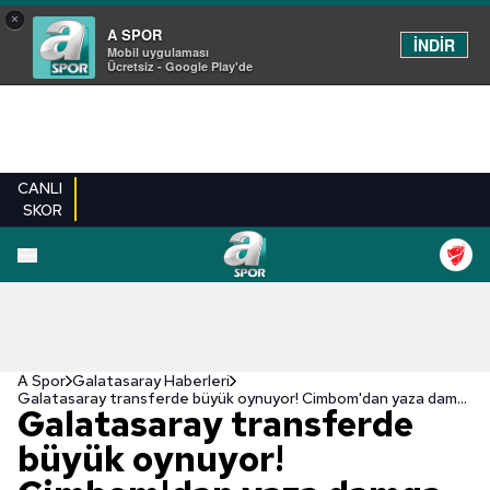
×
A SPOR
İNDİR
Mobil uygulaması
Ücretsiz - Google Play'de
CANLI
SKOR
A Spor
Galatasaray Haberleri
Galatasaray transferde büyük oynuyor! Cimbom'dan yaza damga vuracak hamle
Galatasaray transferde
büyük oynuyor!