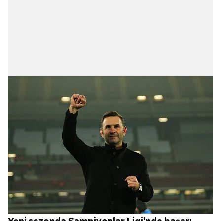
Yeni sezonda Şampiyonlar Ligi'nde başarı