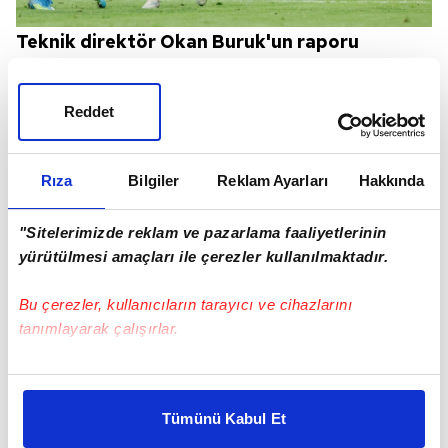
Teknik direktör Okan Buruk'un raporu
doğrultusunda, Avrupa'da başarı getirecek
fizik gücü yüksek, hem savunma hem de
Reddet
hücum geçişlerinde kusursuz bir 8 numara
arayan yönetimin, Camavinga formülü
Rıza
Bilgiler
Reklam Ayarları
Hakkında
üzerinde yoğunlaştığı öne sürüldü.
"Sitelerimizde reklam ve pazarlama faaliyetlerinin
yürütülmesi amaçları ile çerezler kullanılmaktadır.
Bu çerezler, kullanıcıların tarayıcı ve cihazlarını
tanımlayarak çalışırlar.
Bu çerezlere izin vermeniz halinde sizlere özel
kişiselleştirilmiş reklamlar sunabilir, sayfalarımızda sizlere
Tümünü Kabul Et
daha iyi reklam deneyimi yaşatabiliriz. Bunu yaparken