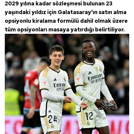
2029 yılına kadar sözleşmesi bulunan 23
Çerezlere ilişkin tercihlerinizi aşağıda yer alan panel
yaşındaki yıldız için Galatasaray'ın satın alma
vasıtasıyla belirleyebilirsiniz. Çerezlere ilişkin detaylı bilgi
opsiyonlu kiralama formülü dahil olmak üzere
için Ayarlar butonuna tıklayabilir,
Çerez Bilgilendirme
tüm opsiyonları masaya yatırdığı belirtiliyor.
Metnimizi
ziyaret edebilirsiniz.
6698 sayılı Kişisel Verilerin Korunması Kanunu uyarınca
hazırlanmış Aydınlatma Metnimizi okumak ve sitemizde
ilgili mevzuata uygun olarak kullanılan çerezlerle ilgili bilgi
almak için lütfen
tıklayınız
.