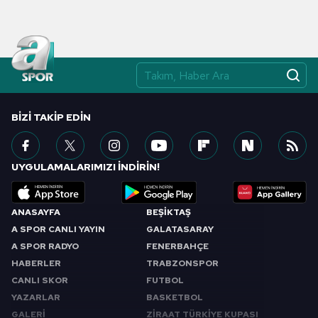
BIZI TAKIP EDIN
UYGULAMALARIMIZI İNDİRİN!
ANASAYFA
BEŞİKTAŞ
A SPOR CANLI YAYIN
GALATASARAY
A SPOR RADYO
FENERBAHÇE
HABERLER
TRABZONSPOR
CANLI SKOR
FUTBOL
YAZARLAR
BASKETBOL
GALERİ
ZİRAAT TÜRKİYE KUPASI