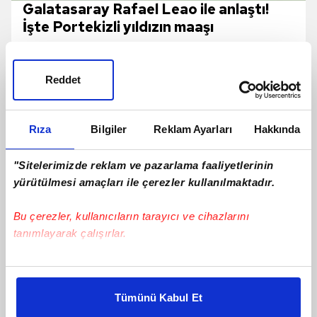
Galatasaray Rafael Leao ile anlaştı!
İşte Portekizli yıldızın maaşı
Reddet
Rıza
Bilgiler
Reklam Ayarları
Hakkında
"Sitelerimizde reklam ve pazarlama faaliyetlerinin
yürütülmesi amaçları ile çerezler kullanılmaktadır.
Bu çerezler, kullanıcıların tarayıcı ve cihazlarını
tanımlayarak çalışırlar.
Bu çerezlere izin vermeniz halinde sizlere özel
Ertuğrul Doğan: Santrfor transferinde
kişiselleştirilmiş reklamlar sunabilir, sayfalarımızda sizlere
en iyi oyuncuyu getirmeye çalışacağız
Tümünü Kabul Et
daha iyi reklam deneyimi yaşatabiliriz. Bunu yaparken