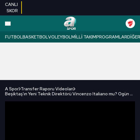
CANLI
SKOR
FUTBOL
BASKETBOL
VOLEYBOL
MILLI TAKIM
PROGRAMLAR
DIĞE
A Spor
Transfer Raporu Videoları
Beşiktaş'ın Yeni Teknik Direktörü Vincenzo Italiano mu? Ogün Şahinoğlu Açıkladı!