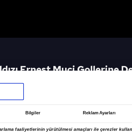
ldızı Ernest Muçi Gollerine D
İçin Tıkla
Bilgiler
Reklam Ayarları
rlama faaliyetlerinin yürütülmesi amaçları ile çerezler kullan