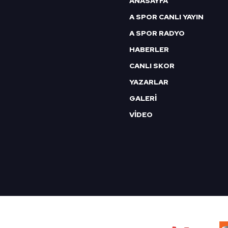
ANASAYFA
mevzuata uygun olarak kullanılan
A SPOR CANLI YAYIN
A SPOR RADYO
HABERLER
CANLI SKOR
YAZARLAR
GALERİ
VİDEO