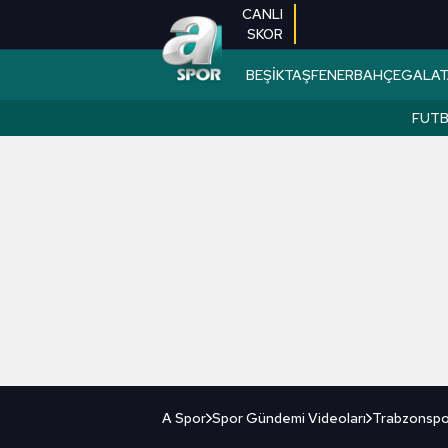
CANLI
SKOR
BEŞİKTAŞ
FENERBAHÇE
GALAT
FUT
A Spor
Spor Gündemi Videoları
Trabzonspor