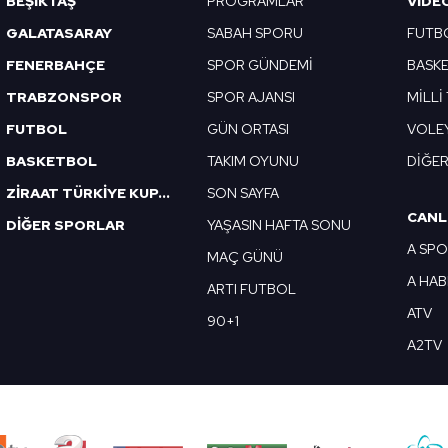
BEŞİKTAŞ
PROGRAMLAR
VIDE
 çerezlerle ilgili bilgi almak için lütfen
tıklayınız
.
GALATASARAY
SABAH SPORU
FUTB
FENERBAHÇE
SPOR GÜNDEMİ
BASK
TRABZONSPOR
SPOR AJANSI
MİLLİ
FUTBOL
GÜN ORTASI
VOLE
BASKETBOL
TAKIM OYUNU
DİĞE
ZİRAAT TÜRKİYE KUPASI
SON SAYFA
CANL
DİĞER SPORLAR
YAŞASIN HAFTA SONU
A SP
MAÇ GÜNÜ
A HA
ARTI FUTBOL
ATV
90+1
A2TV