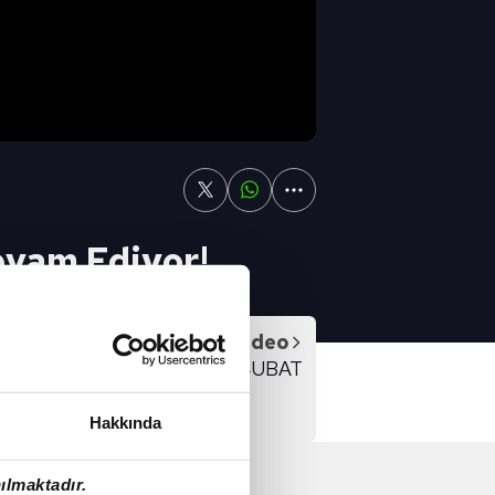
evam Ediyor!
Sonraki Video
SPOR GÜNDEMİ 18 ŞUBAT
Hakkında
ılmaktadır.