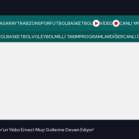
ASARAY
TRABZONSPOR
FUTBOL
BASKETBOL
VİDEO
CANLI YA
BOL
BASKETBOL
VOLEYBOL
MILLI TAKIM
PROGRAMLAR
DIĞER
CANLI 
'un Yıldızı Ernest Muçi Gollerine Devam Ediyor!