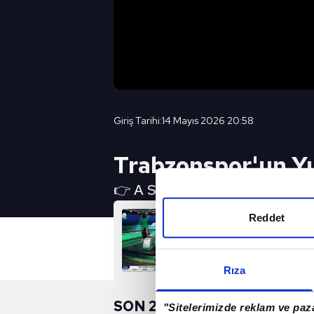
Giriş Tarihi:
14 Mayıs 2026 20:58
Trabzonspor'un Yı
👉 A SPOR YouTube Canlı Yayın 
Reddet
Rıza
SON 24 SAAT
"Sitelerimizde reklam ve paza