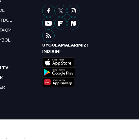
O
OL
ETBOL
 TAKIM
YBOL
UYGULAMALARIMIZI
R
İNDİRİN!
I TV
OR
BER