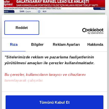
Galatasaray Rafael Leao ile anlaştı!
İşte Portekizli yıldızın maaşı
Reddet
Rıza
Bilgiler
Reklam Ayarları
Hakkında
"Sitelerimizde reklam ve pazarlama faaliyetlerinin
yürütülmesi amaçları ile çerezler kullanılmaktadır.
Bu çerezler, kullanıcıların tarayıcı ve cihazlarını
tanımlayarak çalışırlar.
Bu çerezlere izin vermeniz halinde sizlere özel
Beşiktaş İçin Flaş Transfer Açıklaması:
kişiselleştirilmiş reklamlar sunabilir, sayfalarımızda sizlere
"2-3 Gün İçinde Çok İyi Bir Santrfor
Tümünü Kabul Et
daha iyi reklam deneyimi yaşatabiliriz. Bunu yaparken
Alacak"