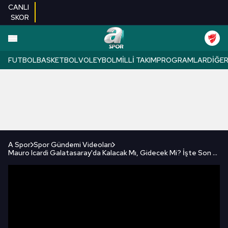
CANLI
SKOR
FUTBOL
BASKETBOL
VOLEYBOL
MILLI TAKIM
PROGRAMLAR
DIĞE
A Spor
Spor Gündemi Videoları
Mauro Icardi Galatasaray'da Kalacak Mı, Gidecek Mi? İşte Son Gelişmeler