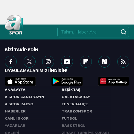
BIZI TAKIP EDIN
UYGULAMALARIMIZI İNDİRİN!
ANASAYFA
BEŞİKTAŞ
A SPOR CANLI YAYIN
GALATASARAY
A SPOR RADYO
FENERBAHÇE
HABERLER
TRABZONSPOR
CANLI SKOR
FUTBOL
YAZARLAR
BASKETBOL
GALERİ
ZİRAAT TÜRKİYE KUPASI